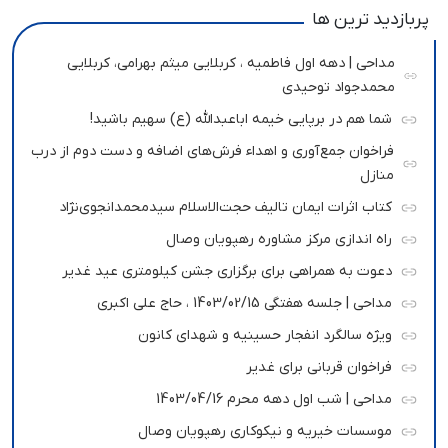
پربازدید ترین ها
مداحی | دهه اول فاطمیه ، کربلایی میثم بهرامی، کربلایی
محمدجواد توحیدی
شما هم در برپایی خیمه اباعبدالله (ع) سهیم باشید!
فراخوان جمع‌آوری و اهداء فرش‌های اضافه و دست دوم از درب
منازل
کتاب اثرات ایمان تالیف حجت‌الاسلام سیدمحمدانجوی‌نژاد
راه اندازی مرکز مشاوره رهپویان وصال
دعوت به همراهی برای برگزاری جشن کیلومتری عید غدیر
مداحی | جلسه هفتگی 1403/02/15 ، حاج علی اکبری
ویژه سالگرد انفجار حسینیه و شهدای کانون
فراخوان قربانی برای غدیر
مداحی | شب اول دهه محرم 1403/04/16
موسسات خیریه و نیکوکاری رهپویان وصال