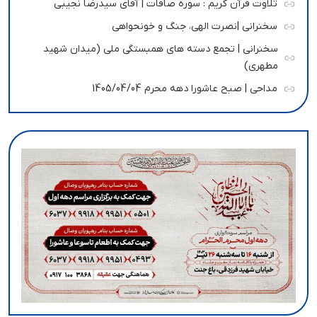
تلاوت قرآن کریم : سوره صافات | آقای سیدرضا نجیبی
سخنرانی |نصرت الهی، جنگ و خونحواهی
سخنرانی | تجمع دسته های همبستگی ملی (میدان شهید
مطهری)
مداحی | صبح عاشورا دهه محرم 1405/04/04