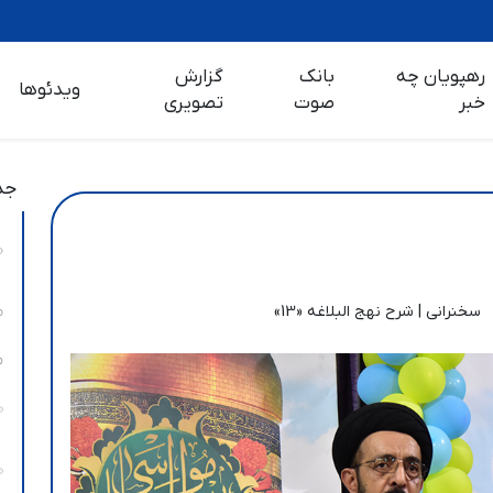
رهپویان چه
بانک
گزارش
ویدئوها
خبر
صوت
تصویری
جد
سخنرانی | شرح نهج البلاغه «13»