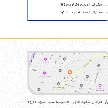
سخنرانی | دنیای آخرالزمان (12)
سخنرانی | مقدمه ای بر مذاکره
از، خیابان شهید آقایی، حسینیه سید‌الشهداء (ع)