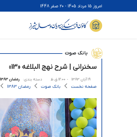
امروز 15 مرداد 1405 - 20 صفر 1448
بانک صوت
سخنرانی | شرح نهج البلاغه «13»
19 آبان 1383
- 12:00 ق.ظ
دسته بندی:
رمضان 1383
صفحه نخست
بانک صوت
رمضان 1383