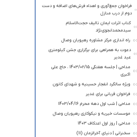
فراخوان جمع‌آوری و اهداء فرش‌های اضافه و دست
دوم از درب منازل
کتاب اثرات ایمان تالیف حجت‌الاسلام
سیدمحمدانجوی‌نژاد
راه اندازی مرکز مشاوره رهپویان وصال
دعوت به همراهی برای برگزاری جشن کیلومتری
عید غدیر
مداحی | جلسه هفتگی 1403/02/15 ، حاج علی
اکبری
ویژه سالگرد انفجار حسینیه و شهدای کانون
فراخوان قربانی برای غدیر
مداحی | شب اول دهه محرم 1403/04/16
موسسات خیریه و نیکوکاری رهپویان وصال
مداحی | روز اول اعتکاف 1403
سخنرانی | دنیای آخرالزمان (11)