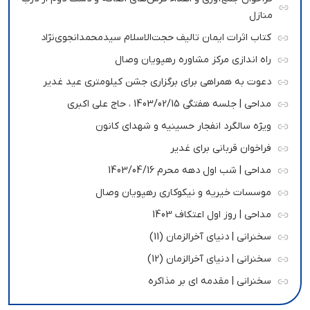
منازل
کتاب اثرات ایمان تالیف حجت‌الاسلام سیدمحمدانجوی‌نژاد
راه اندازی مرکز مشاوره رهپویان وصال
دعوت به همراهی برای برگزاری جشن کیلومتری عید غدیر
مداحی | جلسه هفتگی 1403/02/15 ، حاج علی اکبری
ویژه سالگرد انفجار حسینیه و شهدای کانون
فراخوان قربانی برای غدیر
مداحی | شب اول دهه محرم 1403/04/16
موسسات خیریه و نیکوکاری رهپویان وصال
مداحی | روز اول اعتکاف 1403
سخنرانی | دنیای آخرالزمان (11)
سخنرانی | دنیای آخرالزمان (12)
سخنرانی | مقدمه ای بر مذاکره