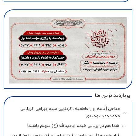
پربازدید ترین ها
مداحی | دهه اول فاطمیه ، کربلایی میثم بهرامی، کربلایی
محمدجواد توحیدی
شما هم در برپایی خیمه اباعبدالله (ع) سهیم باشید!
فراخوان جمع‌آوری و اهداء فرش‌های اضافه و دست دوم از درب