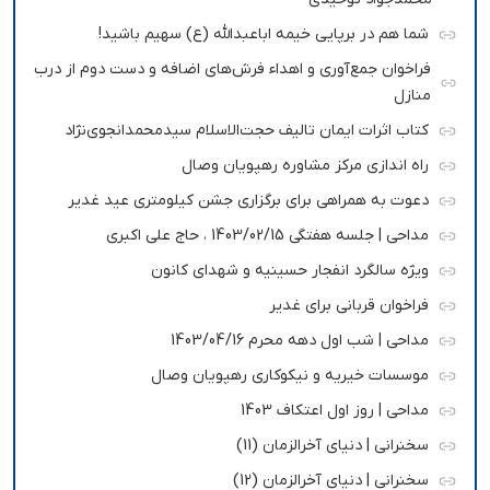
شما هم در برپایی خیمه اباعبدالله (ع) سهیم باشید!
فراخوان جمع‌آوری و اهداء فرش‌های اضافه و دست دوم از درب
منازل
کتاب اثرات ایمان تالیف حجت‌الاسلام سیدمحمدانجوی‌نژاد
راه اندازی مرکز مشاوره رهپویان وصال
دعوت به همراهی برای برگزاری جشن کیلومتری عید غدیر
مداحی | جلسه هفتگی 1403/02/15 ، حاج علی اکبری
ویژه سالگرد انفجار حسینیه و شهدای کانون
فراخوان قربانی برای غدیر
مداحی | شب اول دهه محرم 1403/04/16
موسسات خیریه و نیکوکاری رهپویان وصال
مداحی | روز اول اعتکاف 1403
سخنرانی | دنیای آخرالزمان (11)
سخنرانی | دنیای آخرالزمان (12)