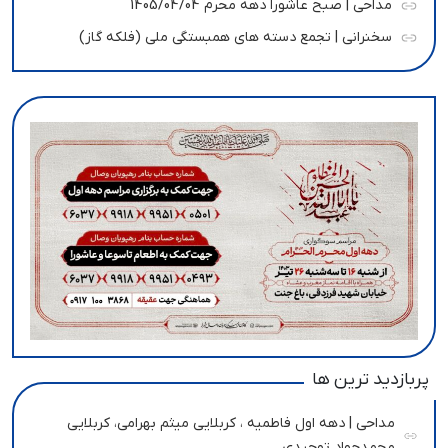
مداحی | صبح عاشورا دهه محرم 1405/04/04
سخنرانی | تجمع دسته های همبستگی ملی (فلکه گاز)
پربازدید ترین ها
مداحی | دهه اول فاطمیه ، کربلایی میثم بهرامی، کربلایی
محمدجواد توحیدی