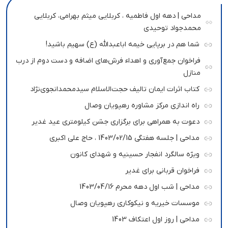
مداحی | دهه اول فاطمیه ، کربلایی میثم بهرامی، کربلایی
محمدجواد توحیدی
شما هم در برپایی خیمه اباعبدالله (ع) سهیم باشید!
فراخوان جمع‌آوری و اهداء فرش‌های اضافه و دست دوم از درب
منازل
کتاب اثرات ایمان تالیف حجت‌الاسلام سیدمحمدانجوی‌نژاد
راه اندازی مرکز مشاوره رهپویان وصال
دعوت به همراهی برای برگزاری جشن کیلومتری عید غدیر
مداحی | جلسه هفتگی 1403/02/15 ، حاج علی اکبری
ویژه سالگرد انفجار حسینیه و شهدای کانون
فراخوان قربانی برای غدیر
مداحی | شب اول دهه محرم 1403/04/16
موسسات خیریه و نیکوکاری رهپویان وصال
مداحی | روز اول اعتکاف 1403