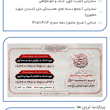
سخنرانی |نصرت الهی، جنگ و خونحواهی
سخنرانی | تجمع دسته های همبستگی ملی (میدان شهید
مطهری)
مداحی | صبح عاشورا دهه محرم 1405/04/04
پربازدید ترین ها