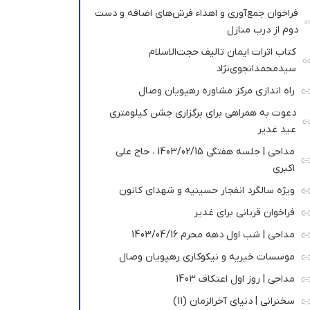
فراخوان جمع‌آوری و اهداء فرش‌های اضافه و دست
دوم از درب منازل
کتاب اثرات ایمان تالیف حجت‌الاسلام
سیدمحمدانجوی‌نژاد
راه اندازی مرکز مشاوره رهپویان وصال
دعوت به همراهی برای برگزاری جشن کیلومتری
عید غدیر
مداحی | جلسه هفتگی 1403/02/15 ، حاج علی
اکبری
ویژه سالگرد انفجار حسینیه و شهدای کانون
فراخوان قربانی برای غدیر
مداحی | شب اول دهه محرم 1403/04/16
موسسات خیریه و نیکوکاری رهپویان وصال
مداحی | روز اول اعتکاف 1403
سخنرانی | دنیای آخرالزمان (11)