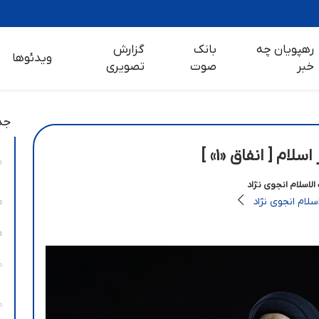
رهپویان چه
بانک
گزارش
ویدئوها
خبر
صوت
تصویری
جد
م [ انفاق «1» ]
لاسلام انجوی نژاد
لام انجوی نژاد