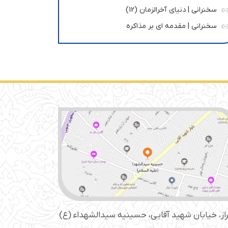
سخنرانی | دنیای آخرالزمان (12)
سخنرانی | مقدمه ای بر مذاکره
از، خیابان شهید آقایی، حسینیه سید‌الشهداء (ع)