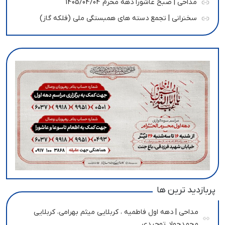
مداحی | صبح عاشورا دهه محرم 1405/04/04
سخنرانی | تجمع دسته های همبستگی ملی (فلکه گاز)
پربازدید ترین ها
مداحی | دهه اول فاطمیه ، کربلایی میثم بهرامی، کربلایی
محمدجواد توحیدی