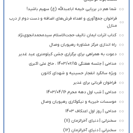
شما هم در برپایی خیمه اباعبدالله (ع) سهیم باشید!
فراخوان جمع‌آوری و اهداء فرش‌های اضافه و دست دوم از درب
منازل
کتاب اثرات ایمان تالیف حجت‌الاسلام سیدمحمدانجوی‌نژاد
راه اندازی مرکز مشاوره رهپویان وصال
دعوت به همراهی برای برگزاری جشن کیلومتری عید غدیر
مداحی | جلسه هفتگی 1403/02/15 ، حاج علی اکبری
ویژه سالگرد انفجار حسینیه و شهدای کانون
فراخوان قربانی برای غدیر
مداحی | شب اول دهه محرم 1403/04/16
موسسات خیریه و نیکوکاری رهپویان وصال
مداحی | روز اول اعتکاف 1403
سخنرانی | دنیای آخرالزمان (11)
سخنرانی | دنیای آخرالزمان (12)