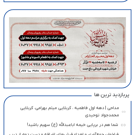
پربازدید ترین ها
مداحی | دهه اول فاطمیه ، کربلایی میثم بهرامی، کربلایی
محمدجواد توحیدی
شما هم در برپایی خیمه اباعبدالله (ع) سهیم باشید!
فراخوان جمع‌آوری و اهداء فرش‌های اضافه و دست دوم از درب