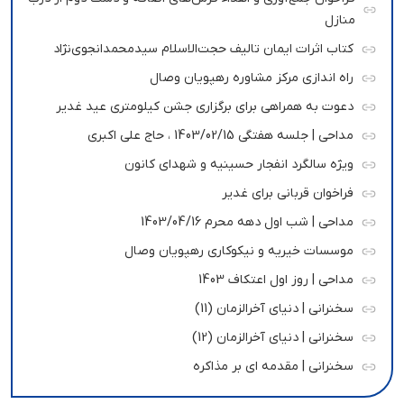
منازل
کتاب اثرات ایمان تالیف حجت‌الاسلام سیدمحمدانجوی‌نژاد
راه اندازی مرکز مشاوره رهپویان وصال
دعوت به همراهی برای برگزاری جشن کیلومتری عید غدیر
مداحی | جلسه هفتگی 1403/02/15 ، حاج علی اکبری
ویژه سالگرد انفجار حسینیه و شهدای کانون
فراخوان قربانی برای غدیر
مداحی | شب اول دهه محرم 1403/04/16
موسسات خیریه و نیکوکاری رهپویان وصال
مداحی | روز اول اعتکاف 1403
سخنرانی | دنیای آخرالزمان (11)
سخنرانی | دنیای آخرالزمان (12)
سخنرانی | مقدمه ای بر مذاکره