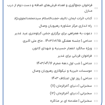
فراخوان جمع‌آوری و اهداء فرش‌های اضافه و دست دوم از درب
منازل
کتاب اثرات ایمان تالیف حجت‌الاسلام سیدمحمدانجوی‌نژاد
راه اندازی مرکز مشاوره رهپویان وصال
دعوت به همراهی برای برگزاری جشن کیلومتری عید غدیر
مداحی | جلسه هفتگی 1403/02/15 ، حاج علی اکبری
ویژه سالگرد انفجار حسینیه و شهدای کانون
فراخوان قربانی برای غدیر
مداحی | شب اول دهه محرم 1403/04/16
موسسات خیریه و نیکوکاری رهپویان وصال
مداحی | روز اول اعتکاف 1403
سخنرانی | دنیای آخرالزمان (11)
سخنرانی | دنیای آخرالزمان (12)
سخنرانی | مقدمه ای بر مذاکره