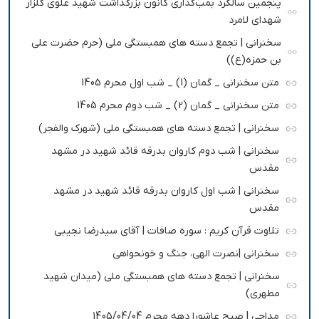
پنجمین سالگرد بمب‌گذاری کانون بزرگداشت شهید علوی گلزار
شهدای لامرد
سخنرانی | تجمع دسته های همبستگی ملی (حرم حضرت علی
بن حمزه(ع))
متن سخنرانی _ گمان (1) _ شب اول محرم 1405
متن سخنرانی _ گمان (2) _ شب دوم محرم 1405
سخنرانی | تجمع دسته های همبستگی ملی (شهرک والفجر)
سخنرانی | شب دوم کاروان بدرقه قائد شهید در مشهد
مقدس
سخنرانی | شب اول کاروان بدرقه قائد شهید در مشهد
مقدس
تلاوت قرآن کریم : سوره صافات | آقای سیدرضا نجیبی
سخنرانی |نصرت الهی، جنگ و خونحواهی
سخنرانی | تجمع دسته های همبستگی ملی (میدان شهید
مطهری)
مداحی | صبح عاشورا دهه محرم 1405/04/04