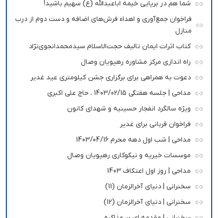
شما هم در برپایی خیمه اباعبدالله (ع) سهیم باشید!
فراخوان جمع‌آوری و اهداء فرش‌های اضافه و دست دوم از درب
منازل
کتاب اثرات ایمان تالیف حجت‌الاسلام سیدمحمدانجوی‌نژاد
راه اندازی مرکز مشاوره رهپویان وصال
دعوت به همراهی برای برگزاری جشن کیلومتری عید غدیر
مداحی | جلسه هفتگی 1403/02/15 ، حاج علی اکبری
ویژه سالگرد انفجار حسینیه و شهدای کانون
فراخوان قربانی برای غدیر
مداحی | شب اول دهه محرم 1403/04/16
موسسات خیریه و نیکوکاری رهپویان وصال
مداحی | روز اول اعتکاف 1403
سخنرانی | دنیای آخرالزمان (11)
سخنرانی | دنیای آخرالزمان (12)
سخنرانی | مقدمه ای بر مذاکره