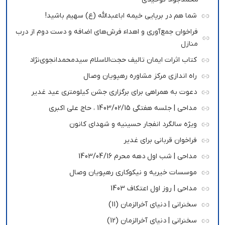
شما هم در برپایی خیمه اباعبدالله (ع) سهیم باشید!
فراخوان جمع‌آوری و اهداء فرش‌های اضافه و دست دوم از درب
منازل
کتاب اثرات ایمان تالیف حجت‌الاسلام سیدمحمدانجوی‌نژاد
راه اندازی مرکز مشاوره رهپویان وصال
دعوت به همراهی برای برگزاری جشن کیلومتری عید غدیر
مداحی | جلسه هفتگی 1403/02/15 ، حاج علی اکبری
ویژه سالگرد انفجار حسینیه و شهدای کانون
فراخوان قربانی برای غدیر
مداحی | شب اول دهه محرم 1403/04/16
موسسات خیریه و نیکوکاری رهپویان وصال
مداحی | روز اول اعتکاف 1403
سخنرانی | دنیای آخرالزمان (11)
سخنرانی | دنیای آخرالزمان (12)