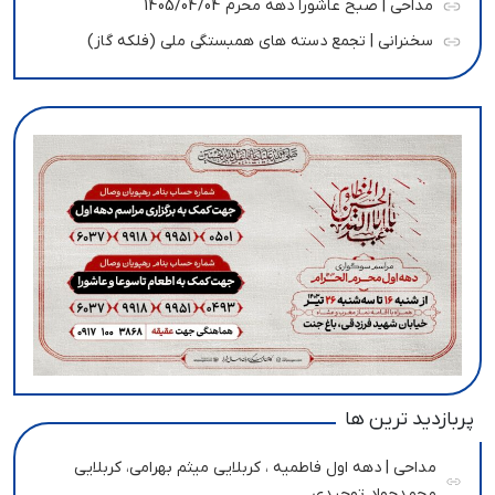
مداحی | صبح عاشورا دهه محرم 1405/04/04
سخنرانی | تجمع دسته های همبستگی ملی (فلکه گاز)
پربازدید ترین ها
مداحی | دهه اول فاطمیه ، کربلایی میثم بهرامی، کربلایی
محمدجواد توحیدی