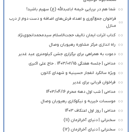
شما هم در برپایی خیمه اباعبدالله (ع) سهیم باشید!
فراخوان جمع‌آوری و اهداء فرش‌های اضافه و دست دوم از درب
منازل
کتاب اثرات ایمان تالیف حجت‌الاسلام سیدمحمدانجوی‌نژاد
راه اندازی مرکز مشاوره رهپویان وصال
دعوت به همراهی برای برگزاری جشن کیلومتری عید غدیر
مداحی | جلسه هفتگی 1403/02/15 ، حاج علی اکبری
ویژه سالگرد انفجار حسینیه و شهدای کانون
فراخوان قربانی برای غدیر
مداحی | شب اول دهه محرم 1403/04/16
موسسات خیریه و نیکوکاری رهپویان وصال
مداحی | روز اول اعتکاف 1403
سخنرانی | دنیای آخرالزمان (11)
سخنرانی | دنیای آخرالزمان (12)