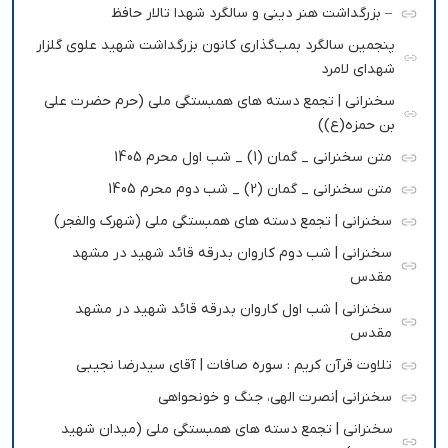
– بزرگداشت هنر دینی و سالگرد شهدا تالار حافظ
پنجمین سالگرد بمب‌گذاری کانون بزرگداشت شهید علوی گلزار
شهدای لامرد
سخنرانی | تجمع دسته های همبستگی ملی (حرم حضرت علی
بن حمزه(ع))
متن سخنرانی _ گمان (1) _ شب اول محرم 1405
متن سخنرانی _ گمان (2) _ شب دوم محرم 1405
سخنرانی | تجمع دسته های همبستگی ملی (شهرک والفجر)
سخنرانی | شب دوم کاروان بدرقه قائد شهید در مشهد
مقدس
سخنرانی | شب اول کاروان بدرقه قائد شهید در مشهد
مقدس
تلاوت قرآن کریم : سوره صافات | آقای سیدرضا نجیبی
سخنرانی |نصرت الهی، جنگ و خونحواهی
سخنرانی | تجمع دسته های همبستگی ملی (میدان شهید