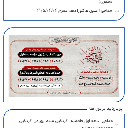
مطهری)
مداحی | صبح عاشورا دهه محرم 1405/04/04
پربازدید ترین ها
مداحی | دهه اول فاطمیه ، کربلایی میثم بهرامی، کربلایی
محمدجواد توحیدی