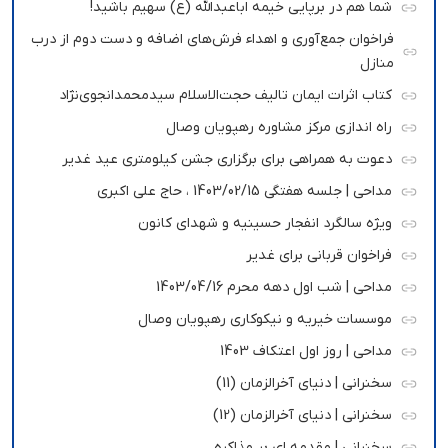
شما هم در برپایی خیمه اباعبدالله (ع) سهیم باشید!
فراخوان جمع‌آوری و اهداء فرش‌های اضافه و دست دوم از درب
منازل
کتاب اثرات ایمان تالیف حجت‌الاسلام سیدمحمدانجوی‌نژاد
راه اندازی مرکز مشاوره رهپویان وصال
دعوت به همراهی برای برگزاری جشن کیلومتری عید غدیر
مداحی | جلسه هفتگی 1403/02/15 ، حاج علی اکبری
ویژه سالگرد انفجار حسینیه و شهدای کانون
فراخوان قربانی برای غدیر
مداحی | شب اول دهه محرم 1403/04/16
موسسات خیریه و نیکوکاری رهپویان وصال
مداحی | روز اول اعتکاف 1403
سخنرانی | دنیای آخرالزمان (11)
سخنرانی | دنیای آخرالزمان (12)
سخنرانی | مقدمه ای بر مذاکره