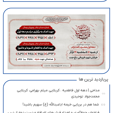
پربازدید ترین ها
مداحی | دهه اول فاطمیه ، کربلایی میثم بهرامی، کربلایی
محمدجواد توحیدی
شما هم در برپایی خیمه اباعبدالله (ع) سهیم باشید!
فراخوان جمع‌آوری و اهداء فرش‌های اضافه و دست دوم از درب