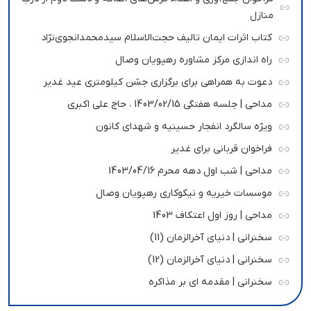
منازل
کتاب اثرات ایمان تالیف حجت‌الاسلام سیدمحمدانجوی‌نژاد
راه اندازی مرکز مشاوره رهپویان وصال
دعوت به همراهی برای برگزاری جشن کیلومتری عید غدیر
مداحی | جلسه هفتگی 1403/02/15 ، حاج علی اکبری
ویژه سالگرد انفجار حسینیه و شهدای کانون
فراخوان قربانی برای غدیر
مداحی | شب اول دهه محرم 1403/04/16
موسسات خیریه و نیکوکاری رهپویان وصال
مداحی | روز اول اعتکاف 1403
سخنرانی | دنیای آخرالزمان (11)
سخنرانی | دنیای آخرالزمان (12)
سخنرانی | مقدمه ای بر مذاکره