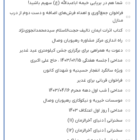
شما هم در برپایی خیمه اباعبدالله (ع) سهیم باشید!
فراخوان جمع‌آوری و اهداء فرش‌های اضافه و دست دوم از درب
منازل
کتاب اثرات ایمان تالیف حجت‌الاسلام سیدمحمدانجوی‌نژاد
راه اندازی مرکز مشاوره رهپویان وصال
دعوت به همراهی برای برگزاری جشن کیلومتری عید غدیر
مداحی | جلسه هفتگی 1403/02/15 ، حاج علی اکبری
ویژه سالگرد انفجار حسینیه و شهدای کانون
فراخوان قربانی برای غدیر
مداحی | شب اول دهه محرم 1403/04/16
موسسات خیریه و نیکوکاری رهپویان وصال
مداحی | روز اول اعتکاف 1403
سخنرانی | دنیای آخرالزمان (11)
سخنرانی | دنیای آخرالزمان (12)