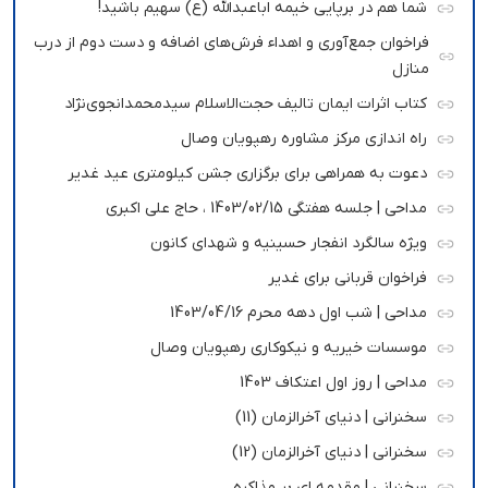
شما هم در برپایی خیمه اباعبدالله (ع) سهیم باشید!
فراخوان جمع‌آوری و اهداء فرش‌های اضافه و دست دوم از درب
منازل
کتاب اثرات ایمان تالیف حجت‌الاسلام سیدمحمدانجوی‌نژاد
راه اندازی مرکز مشاوره رهپویان وصال
دعوت به همراهی برای برگزاری جشن کیلومتری عید غدیر
مداحی | جلسه هفتگی 1403/02/15 ، حاج علی اکبری
ویژه سالگرد انفجار حسینیه و شهدای کانون
فراخوان قربانی برای غدیر
مداحی | شب اول دهه محرم 1403/04/16
موسسات خیریه و نیکوکاری رهپویان وصال
مداحی | روز اول اعتکاف 1403
سخنرانی | دنیای آخرالزمان (11)
سخنرانی | دنیای آخرالزمان (12)
سخنرانی | مقدمه ای بر مذاکره