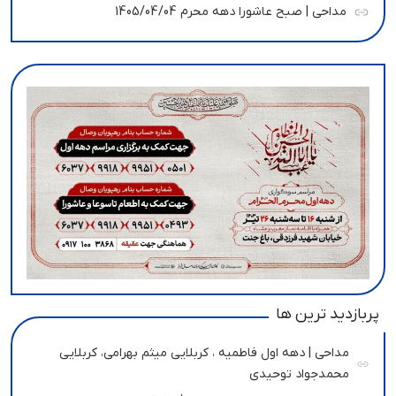
مداحی | صبح عاشورا دهه محرم 1405/04/04
پربازدید ترین ها
مداحی | دهه اول فاطمیه ، کربلایی میثم بهرامی، کربلایی
محمدجواد توحیدی