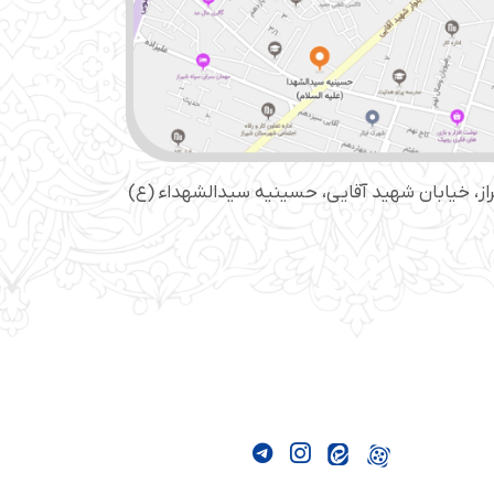
از، خیابان شهید آقایی، حسینیه سید‌الشهداء (ع)