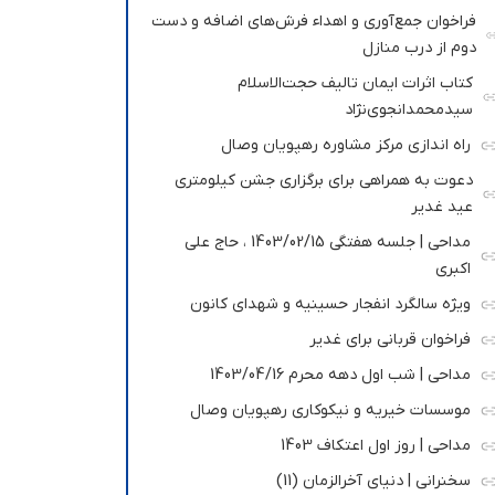
فراخوان جمع‌آوری و اهداء فرش‌های اضافه و دست
دوم از درب منازل
کتاب اثرات ایمان تالیف حجت‌الاسلام
سیدمحمدانجوی‌نژاد
راه اندازی مرکز مشاوره رهپویان وصال
دعوت به همراهی برای برگزاری جشن کیلومتری
عید غدیر
مداحی | جلسه هفتگی 1403/02/15 ، حاج علی
اکبری
ویژه سالگرد انفجار حسینیه و شهدای کانون
فراخوان قربانی برای غدیر
مداحی | شب اول دهه محرم 1403/04/16
موسسات خیریه و نیکوکاری رهپویان وصال
مداحی | روز اول اعتکاف 1403
سخنرانی | دنیای آخرالزمان (11)