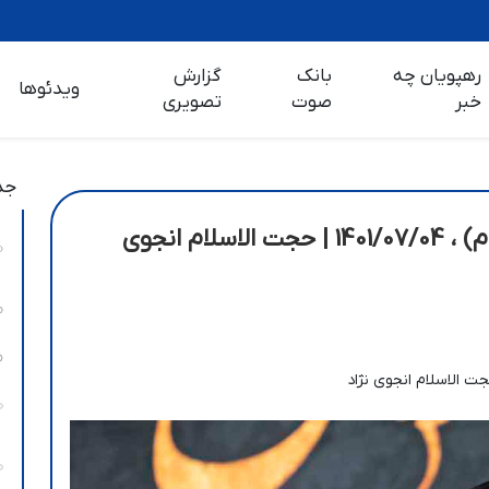
رهپویان چه
بانک
گزارش
ویدئوها
خبر
صوت
تصویری
جد
سخنرانی | چه باید کرد؟(قسمت سوم) ، 1401/07/04 | حجت الاسلام انجوی