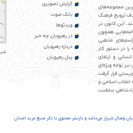
گزارش تصویری
ترین مجموعه‌های
بانک صوت
 ایران است که از سال ۱۳۷۶ با هدف ترویج فرهنگ
د. این کانون در
ویدئوها
امه‌هایی همچون
در رهپویان چه خبر
راسم‌های مذهبی
درباره رهپویان
را در دستور کار
شیر
انسانی و ارتقای
پنل رهپویان
نیز توجه ویژه‌ای
مب‌گذاری تروریستی قرار گرفت
د و قریب به ۲۰۰ جانباز به انقلاب اسلامی و
 پادشاهی سلطنت
ن وصال شیراز می‌باشد و بازنشر محتوی با ذکر منبع مزید امتنان