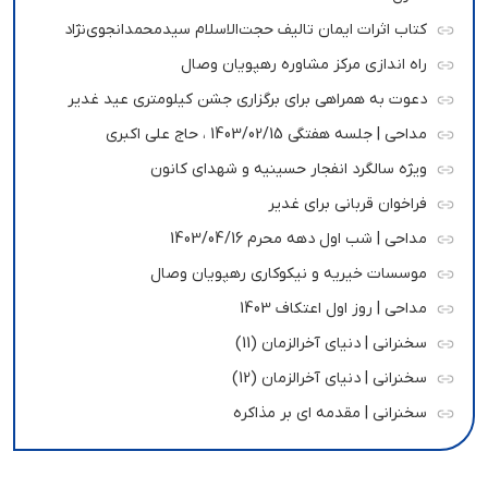
کتاب اثرات ایمان تالیف حجت‌الاسلام سیدمحمدانجوی‌نژاد
راه اندازی مرکز مشاوره رهپویان وصال
دعوت به همراهی برای برگزاری جشن کیلومتری عید غدیر
مداحی | جلسه هفتگی 1403/02/15 ، حاج علی اکبری
ویژه سالگرد انفجار حسینیه و شهدای کانون
فراخوان قربانی برای غدیر
مداحی | شب اول دهه محرم 1403/04/16
موسسات خیریه و نیکوکاری رهپویان وصال
مداحی | روز اول اعتکاف 1403
سخنرانی | دنیای آخرالزمان (11)
سخنرانی | دنیای آخرالزمان (12)
سخنرانی | مقدمه ای بر مذاکره