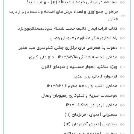
شما هم در برپایی خیمه اباعبدالله (ع) سهیم باشید!
فراخوان جمع‌آوری و اهداء فرش‌های اضافه و دست دوم از درب
منازل
کتاب اثرات ایمان تالیف حجت‌الاسلام سیدمحمدانجوی‌نژاد
راه اندازی مرکز مشاوره رهپویان وصال
دعوت به همراهی برای برگزاری جشن کیلومتری عید غدیر
مداحی | جلسه هفتگی 1403/02/15 ، حاج علی اکبری
ویژه سالگرد انفجار حسینیه و شهدای کانون
فراخوان قربانی برای غدیر
مداحی | شب اول دهه محرم 1403/04/16
موسسات خیریه و نیکوکاری رهپویان وصال
مداحی | روز اول اعتکاف 1403
سخنرانی | دنیای آخرالزمان (11)
سخنرانی | دنیای آخرالزمان (12)
سخنرانی | مقدمه ای بر مذاکره