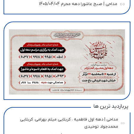
مداحی | صبح عاشورا دهه محرم 1405/04/04
پربازدید ترین ها
مداحی | دهه اول فاطمیه ، کربلایی میثم بهرامی، کربلایی
محمدجواد توحیدی