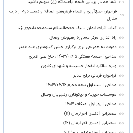
شما هم در برپایی خیمه اباعبدالله (ع) سهیم باشید!
فراخوان جمع‌آوری و اهداء فرش‌های اضافه و دست دوم از درب
منازل
کتاب اثرات ایمان تالیف حجت‌الاسلام سیدمحمدانجوی‌نژاد
راه اندازی مرکز مشاوره رهپویان وصال
دعوت به همراهی برای برگزاری جشن کیلومتری عید غدیر
مداحی | جلسه هفتگی 1403/02/15 ، حاج علی اکبری
ویژه سالگرد انفجار حسینیه و شهدای کانون
فراخوان قربانی برای غدیر
مداحی | شب اول دهه محرم 1403/04/16
موسسات خیریه و نیکوکاری رهپویان وصال
مداحی | روز اول اعتکاف 1403
سخنرانی | دنیای آخرالزمان (11)
سخنرانی | دنیای آخرالزمان (12)
سخنرانی | مقدمه ای بر مذاکره