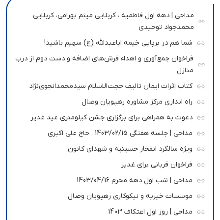
مداحی | دهه اول فاطمیه ، کربلایی میثم بهرامی، کربلایی
محمدجواد توحیدی
شما هم در برپایی خیمه اباعبدالله (ع) سهیم باشید!
فراخوان جمع‌آوری و اهداء فرش‌های اضافه و دست دوم از درب
منازل
کتاب اثرات ایمان تالیف حجت‌الاسلام سیدمحمدانجوی‌نژاد
راه اندازی مرکز مشاوره رهپویان وصال
دعوت به همراهی برای برگزاری جشن کیلومتری عید غدیر
مداحی | جلسه هفتگی 1403/02/15 ، حاج علی اکبری
ویژه سالگرد انفجار حسینیه و شهدای کانون
فراخوان قربانی برای غدیر
مداحی | شب اول دهه محرم 1403/04/16
موسسات خیریه و نیکوکاری رهپویان وصال
مداحی | روز اول اعتکاف 1403