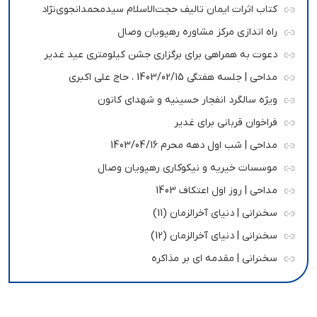
کتاب اثرات ایمان تالیف حجت‌الاسلام سیدمحمدانجوی‌نژاد
راه اندازی مرکز مشاوره رهپویان وصال
دعوت به همراهی برای برگزاری جشن کیلومتری عید غدیر
مداحی | جلسه هفتگی 1403/02/15 ، حاج علی اکبری
ویژه سالگرد انفجار حسینیه و شهدای کانون
فراخوان قربانی برای غدیر
مداحی | شب اول دهه محرم 1403/04/16
موسسات خیریه و نیکوکاری رهپویان وصال
مداحی | روز اول اعتکاف 1403
سخنرانی | دنیای آخرالزمان (11)
سخنرانی | دنیای آخرالزمان (12)
سخنرانی | مقدمه ای بر مذاکره