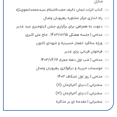
منازل
کتاب اثرات ایمان تالیف حجت‌الاسلام سیدمحمدانجوی‌نژاد
راه اندازی مرکز مشاوره رهپویان وصال
دعوت به همراهی برای برگزاری جشن کیلومتری عید غدیر
مداحی | جلسه هفتگی 1403/02/15 ، حاج علی اکبری
ویژه سالگرد انفجار حسینیه و شهدای کانون
فراخوان قربانی برای غدیر
مداحی | شب اول دهه محرم 1403/04/16
موسسات خیریه و نیکوکاری رهپویان وصال
مداحی | روز اول اعتکاف 1403
سخنرانی | دنیای آخرالزمان (11)
سخنرانی | دنیای آخرالزمان (12)
سخنرانی | مقدمه ای بر مذاکره