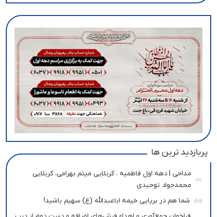
پربازدید ترین ها
مداحی | دهه اول فاطمیه ، کربلایی میثم بهرامی، کربلایی
محمدجواد توحیدی
شما هم در برپایی خیمه اباعبدالله (ع) سهیم باشید!
فراخوان جمع‌آوری و اهداء فرش‌های اضافه و دست دوم از درب