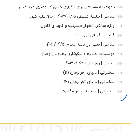
دعوت به همراهی برای برگزاری جشن کیلومتری عید غدیر
مداحی | جلسه هفتگی 1403/02/15 ، حاج علی اکبری
ویژه سالگرد انفجار حسینیه و شهدای کانون
فراخوان قربانی برای غدیر
مداحی | شب اول دهه محرم 1403/04/16
موسسات خیریه و نیکوکاری رهپویان وصال
مداحی | روز اول اعتکاف 1403
سخنرانی | دنیای آخرالزمان (11)
سخنرانی | دنیای آخرالزمان (12)
سخنرانی | مقدمه ای بر مذاکره