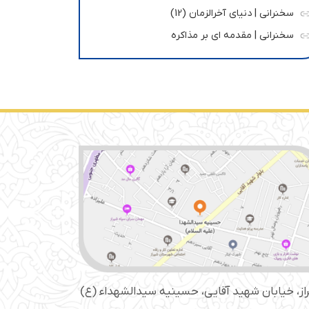
سخنرانی | دنیای آخرالزمان (12)
سخنرانی | مقدمه ای بر مذاکره
از، خیابان شهید آقایی، حسینیه سید‌الشهداء (ع)