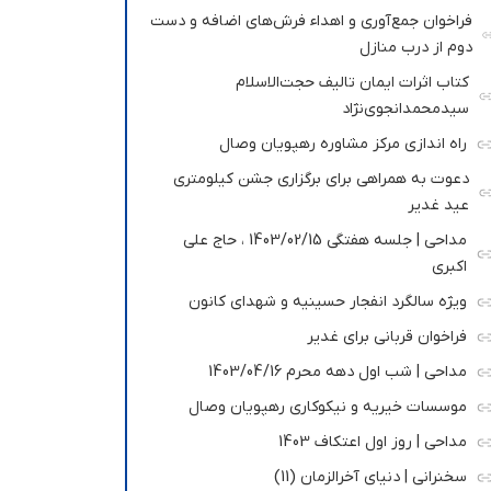
فراخوان جمع‌آوری و اهداء فرش‌های اضافه و دست
دوم از درب منازل
کتاب اثرات ایمان تالیف حجت‌الاسلام
سیدمحمدانجوی‌نژاد
راه اندازی مرکز مشاوره رهپویان وصال
دعوت به همراهی برای برگزاری جشن کیلومتری
عید غدیر
مداحی | جلسه هفتگی 1403/02/15 ، حاج علی
اکبری
ویژه سالگرد انفجار حسینیه و شهدای کانون
فراخوان قربانی برای غدیر
مداحی | شب اول دهه محرم 1403/04/16
موسسات خیریه و نیکوکاری رهپویان وصال
مداحی | روز اول اعتکاف 1403
سخنرانی | دنیای آخرالزمان (11)