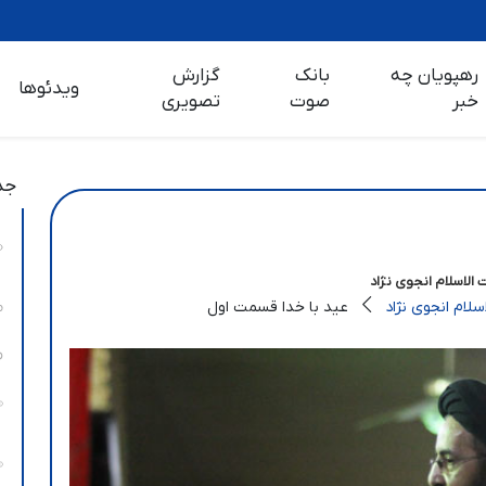
رهپویان چه
بانک
گزارش
ویدئوها
خبر
صوت
تصویری
جد
الاسلام انجوی نژاد
لام انجوی نژاد
عید با خدا قسمت اول