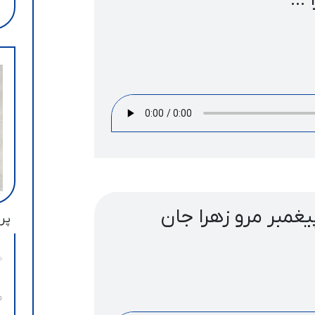
...
یغمبر مرو زهرا جان
پرب