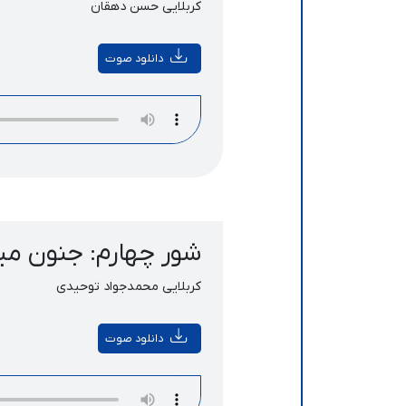
کربلایی حسن دهقان
دانلود صوت
شور چهارم: جنون میگ
کربلایی محمدجواد توحیدی
دانلود صوت