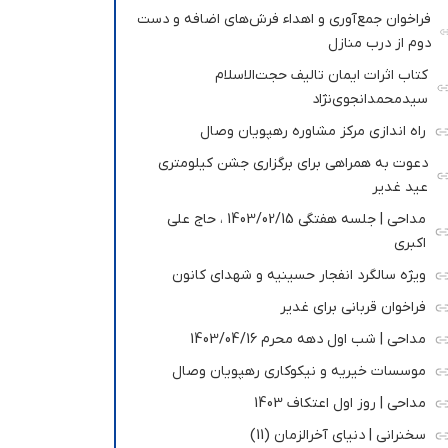
فراخوان جمع‌آوری و اهداء فرش‌های اضافه و دست
دوم از درب منازل
کتاب اثرات ایمان تالیف حجت‌الاسلام
سیدمحمدانجوی‌نژاد
راه اندازی مرکز مشاوره رهپویان وصال
دعوت به همراهی برای برگزاری جشن کیلومتری
عید غدیر
مداحی | جلسه هفتگی 1403/02/15 ، حاج علی
اکبری
ویژه سالگرد انفجار حسینیه و شهدای کانون
فراخوان قربانی برای غدیر
مداحی | شب اول دهه محرم 1403/04/16
موسسات خیریه و نیکوکاری رهپویان وصال
مداحی | روز اول اعتکاف 1403
سخنرانی | دنیای آخرالزمان (11)