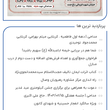
پربازدید ترین ها
مداحی | دهه اول فاطمیه ، کربلایی میثم بهرامی، کربلایی
محمدجواد توحیدی
شما هم در برپایی خیمه اباعبدالله (ع) سهیم باشید!
فراخوان جمع‌آوری و اهداء فرش‌های اضافه و دست دوم از درب
منازل
کتاب اثرات ایمان تالیف حجت‌الاسلام سیدمحمدانجوی‌نژاد
راه اندازی مرکز مشاوره رهپویان وصال
دعوت به همراهی برای برگزاری جشن کیلومتری عید غدیر
مداحی | جلسه هفتگی 1403/02/15 ، حاج علی اکبری
ویژه سالگرد انفجار حسینیه و شهدای کانون