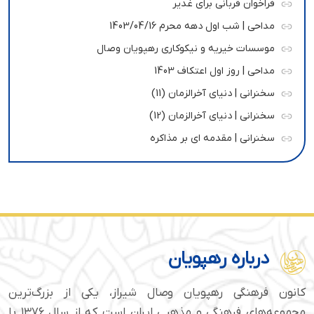
فراخوان قربانی برای غدیر
مداحی | شب اول دهه محرم 1403/04/16
موسسات خیریه و نیکوکاری رهپویان وصال
مداحی | روز اول اعتکاف 1403
سخنرانی | دنیای آخرالزمان (11)
سخنرانی | دنیای آخرالزمان (12)
سخنرانی | مقدمه ای بر مذاکره
درباره رهپویان
کانون فرهنگی رهپویان وصال شیراز، یکی از بزرگ‌ترین
مجموعه‌های فرهنگی و مذهبی ایران است که از سال ۱۳۷۶ با