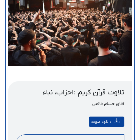
تلاوت قرآن کریم :احزاب، نباء
آقای حسام قانعی
دانلود صوت