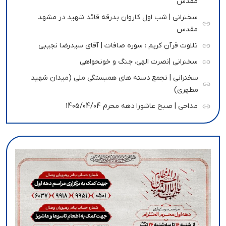
مقدس
سخنرانی | شب اول کاروان بدرقه قائد شهید در مشهد
مقدس
تلاوت قرآن کریم : سوره صافات | آقای سیدرضا نجیبی
سخنرانی |نصرت الهی، جنگ و خونحواهی
سخنرانی | تجمع دسته های همبستگی ملی (میدان شهید
مطهری)
مداحی | صبح عاشورا دهه محرم 1405/04/04