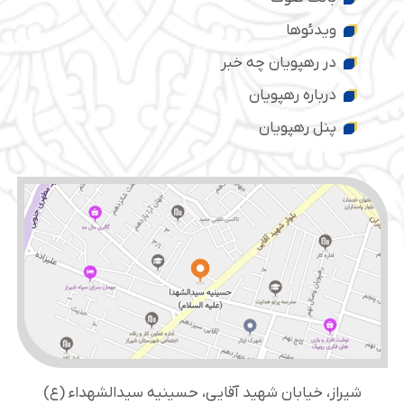
ویدئوها
در رهپویان چه خبر
درباره رهپویان
پنل رهپویان
شیراز، خیابان شهید آقایی، حسینیه سید‌الشهداء (ع)