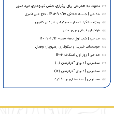
دعوت به همراهی برای برگزاری جشن کیلومتری عید غدیر
مداحی | جلسه هفتگی 1403/02/15 ، حاج علی اکبری
ویژه سالگرد انفجار حسینیه و شهدای کانون
فراخوان قربانی برای غدیر
مداحی | شب اول دهه محرم 1403/04/16
موسسات خیریه و نیکوکاری رهپویان وصال
مداحی | روز اول اعتکاف 1403
سخنرانی | دنیای آخرالزمان (11)
سخنرانی | دنیای آخرالزمان (12)
سخنرانی | مقدمه ای بر مذاکره