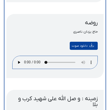
روضه
حاج یزدان ناصری
دانلود صوت
زمینه : و صل الله علی شهید کرب و
بلا