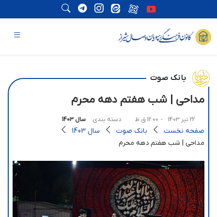
بانک صوت
مداحی | شب هفتم دهه محرم
22 تیر 1403
- 12:00 ق.ظ
دسته بندی:
سال 1403
صفحه نخست
بانک صوت
سال 1403
مداحی | شب هفتم دهه محرم