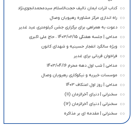
کتاب اثرات ایمان تالیف حجت‌الاسلام سیدمحمدانجوی‌نژاد
راه اندازی مرکز مشاوره رهپویان وصال
دعوت به همراهی برای برگزاری جشن کیلومتری عید غدیر
مداحی | جلسه هفتگی 1403/02/15 ، حاج علی اکبری
ویژه سالگرد انفجار حسینیه و شهدای کانون
فراخوان قربانی برای غدیر
مداحی | شب اول دهه محرم 1403/04/16
موسسات خیریه و نیکوکاری رهپویان وصال
مداحی | روز اول اعتکاف 1403
سخنرانی | دنیای آخرالزمان (11)
سخنرانی | دنیای آخرالزمان (12)
سخنرانی | مقدمه ای بر مذاکره