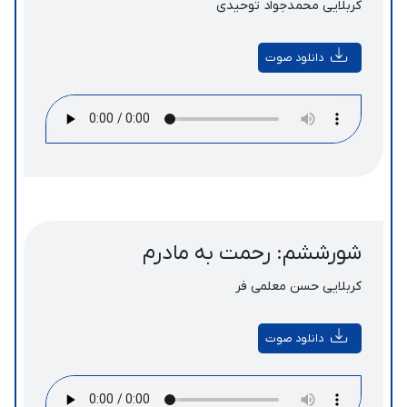
کربلایی محمدجواد توحیدی
دانلود صوت
شورششم: رحمت به مادرم
کربلایی حسن معلمی فر
دانلود صوت