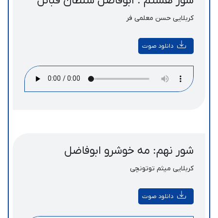
شور هشتم : ابوفاضل سلطان قبائل
کربلایی حسن معلمی فر
دانلود صوت
شور نهم: مه خوشرو ابوفاضل
کربلایی میثم توتونچی
دانلود صوت