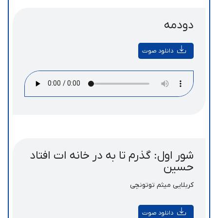
دودمه
دانلود صوت
شور اول: گذرم تا به در خانه ات افتاد
حسین
کربلایی میثم توتونچی
دانلود صوت