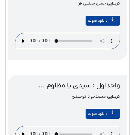
کربلایی حسن معلمی فر
دانلود صوت
واحداول : سیدی یا مظلوم ...
کربلایی محمدجواد توحیدی
دانلود صوت