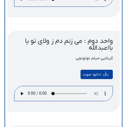
واحد دوم : می زنم دم ز ولای تو یا
بااعبدالله
کربلایی میثم توتونچی
دانلود صوت