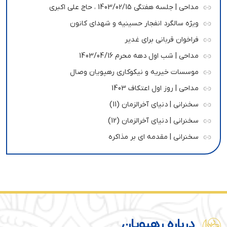
مداحی | جلسه هفتگی 1403/02/15 ، حاج علی اکبری
ویژه سالگرد انفجار حسینیه و شهدای کانون
فراخوان قربانی برای غدیر
مداحی | شب اول دهه محرم 1403/04/16
موسسات خیریه و نیکوکاری رهپویان وصال
مداحی | روز اول اعتکاف 1403
سخنرانی | دنیای آخرالزمان (11)
سخنرانی | دنیای آخرالزمان (12)
سخنرانی | مقدمه ای بر مذاکره
درباره رهپویان