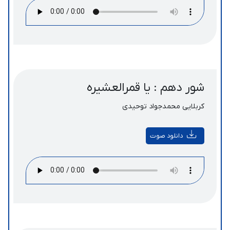
شور دهم : یا قمرالعشیره
کربلایی محمدجواد توحیدی
دانلود صوت