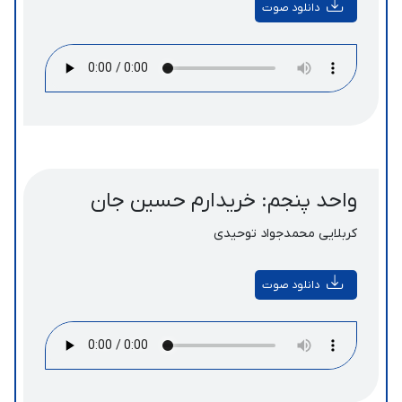
دانلود صوت
واحد پنجم: خریدارم حسین جان
کربلایی محمدجواد توحیدی
دانلود صوت