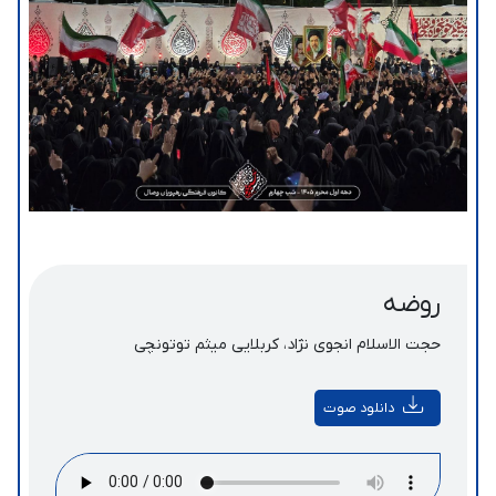
روضه
حجت الاسلام انجوی نژاد، کربلایی میثم توتونچی
دانلود صوت