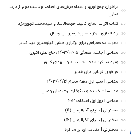
فراخوان جمع‌آوری و اهداء فرش‌های اضافه و دست دوم از درب
منازل
کتاب اثرات ایمان تالیف حجت‌الاسلام سیدمحمدانجوی‌نژاد
راه اندازی مرکز مشاوره رهپویان وصال
دعوت به همراهی برای برگزاری جشن کیلومتری عید غدیر
مداحی | جلسه هفتگی 1403/02/15 ، حاج علی اکبری
ویژه سالگرد انفجار حسینیه و شهدای کانون
فراخوان قربانی برای غدیر
مداحی | شب اول دهه محرم 1403/04/16
موسسات خیریه و نیکوکاری رهپویان وصال
مداحی | روز اول اعتکاف 1403
سخنرانی | دنیای آخرالزمان (11)
سخنرانی | دنیای آخرالزمان (12)
سخنرانی | مقدمه ای بر مذاکره