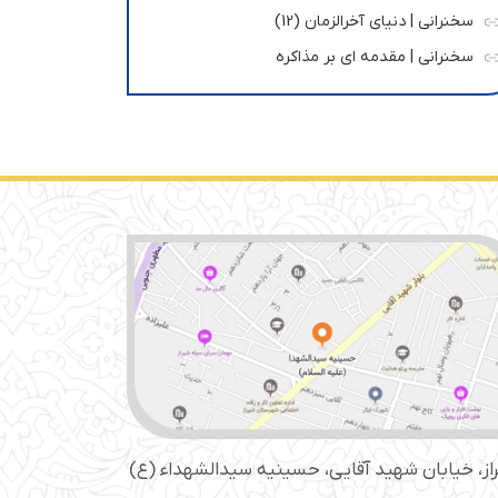
سخنرانی | دنیای آخرالزمان (12)
سخنرانی | مقدمه ای بر مذاکره
از، خیابان شهید آقایی، حسینیه سید‌الشهداء (ع)