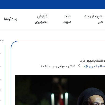
رهپویان چه
بانک
گزارش
ویدئوها
خبر
صوت
تصویری
جد
الاسلام انجوی نژاد
لام انجوی نژاد
نفش همراهی در سلوک 2