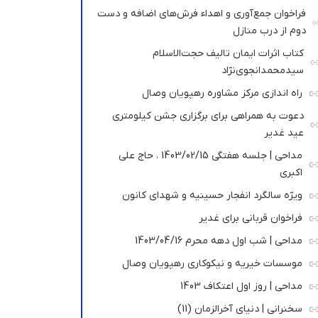
فراخوان جمع‌آوری و اهداء فرش‌های اضافه و دست
دوم از درب منازل
کتاب اثرات ایمان تالیف حجت‌الاسلام
سیدمحمدانجوی‌نژاد
راه اندازی مرکز مشاوره رهپویان وصال
دعوت به همراهی برای برگزاری جشن کیلومتری
عید غدیر
مداحی | جلسه هفتگی 1403/02/15 ، حاج علی
اکبری
ویژه سالگرد انفجار حسینیه و شهدای کانون
فراخوان قربانی برای غدیر
مداحی | شب اول دهه محرم 1403/04/16
موسسات خیریه و نیکوکاری رهپویان وصال
مداحی | روز اول اعتکاف 1403
سخنرانی | دنیای آخرالزمان (11)