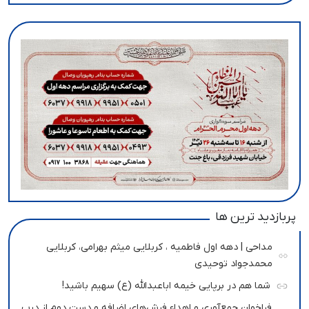
پربازدید ترین ها
مداحی | دهه اول فاطمیه ، کربلایی میثم بهرامی، کربلایی
محمدجواد توحیدی
شما هم در برپایی خیمه اباعبدالله (ع) سهیم باشید!
فراخوان جمع‌آوری و اهداء فرش‌های اضافه و دست دوم از درب