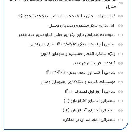
منازل
کتاب اثرات ایمان تالیف حجت‌الاسلام سیدمحمدانجوی‌نژاد
راه اندازی مرکز مشاوره رهپویان وصال
دعوت به همراهی برای برگزاری جشن کیلومتری عید غدیر
مداحی | جلسه هفتگی 1403/02/15 ، حاج علی اکبری
ویژه سالگرد انفجار حسینیه و شهدای کانون
فراخوان قربانی برای غدیر
مداحی | شب اول دهه محرم 1403/04/16
موسسات خیریه و نیکوکاری رهپویان وصال
مداحی | روز اول اعتکاف 1403
سخنرانی | دنیای آخرالزمان (11)
سخنرانی | دنیای آخرالزمان (12)
سخنرانی | مقدمه ای بر مذاکره