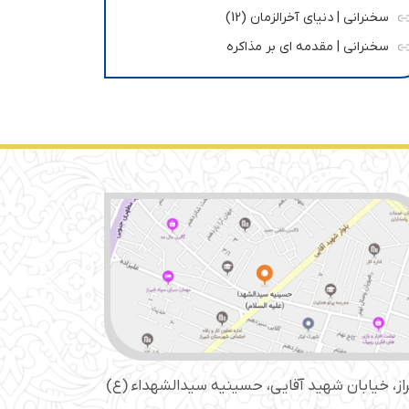
سخنرانی | دنیای آخرالزمان (12)
سخنرانی | مقدمه ای بر مذاکره
از، خیابان شهید آقایی، حسینیه سید‌الشهداء (ع)