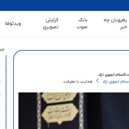
رهپویان چه
بانک
گزارش
ویدئوها
خبر
صوت
تصویری
جد
الاسلام انجوی نژاد
لام انجوی نژاد
هدایت با معرفت