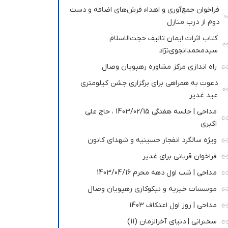
فراخوان جمع‌آوری و اهداء فرش‌های اضافه و دست
دوم از درب منازل
کتاب اثرات ایمان تالیف حجت‌الاسلام
سیدمحمدانجوی‌نژاد
راه اندازی مرکز مشاوره رهپویان وصال
دعوت به همراهی برای برگزاری جشن کیلومتری
عید غدیر
مداحی | جلسه هفتگی 1403/02/15 ، حاج علی
اکبری
ویژه سالگرد انفجار حسینیه و شهدای کانون
فراخوان قربانی برای غدیر
مداحی | شب اول دهه محرم 1403/04/16
موسسات خیریه و نیکوکاری رهپویان وصال
مداحی | روز اول اعتکاف 1403
سخنرانی | دنیای آخرالزمان (11)