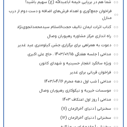
شما هم در برپایی خیمه اباعبدالله (ع) سهیم باشید!
فراخوان جمع‌آوری و اهداء فرش‌های اضافه و دست دوم از درب
منازل
کتاب اثرات ایمان تالیف حجت‌الاسلام سیدمحمدانجوی‌نژاد
راه اندازی مرکز مشاوره رهپویان وصال
دعوت به همراهی برای برگزاری جشن کیلومتری عید غدیر
مداحی | جلسه هفتگی 1403/02/15 ، حاج علی اکبری
ویژه سالگرد انفجار حسینیه و شهدای کانون
فراخوان قربانی برای غدیر
مداحی | شب اول دهه محرم 1403/04/16
موسسات خیریه و نیکوکاری رهپویان وصال
مداحی | روز اول اعتکاف 1403
سخنرانی | دنیای آخرالزمان (11)
سخنرانی | دنیای آخرالزمان (12)
سخنرانی | مقدمه ای بر مذاکره