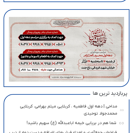
پربازدید ترین ها
مداحی | دهه اول فاطمیه ، کربلایی میثم بهرامی، کربلایی
محمدجواد توحیدی
شما هم در برپایی خیمه اباعبدالله (ع) سهیم باشید!
فراخوان جمع‌آوری و اهداء فرش‌های اضافه و دست دوم از درب