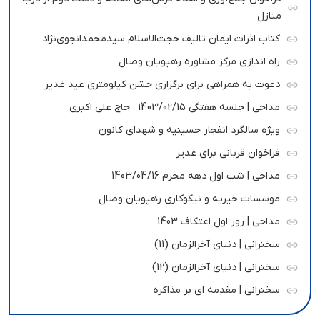
منازل
کتاب اثرات ایمان تالیف حجت‌الاسلام سیدمحمدانجوی‌نژاد
راه اندازی مرکز مشاوره رهپویان وصال
دعوت به همراهی برای برگزاری جشن کیلومتری عید غدیر
مداحی | جلسه هفتگی 1403/02/15 ، حاج علی اکبری
ویژه سالگرد انفجار حسینیه و شهدای کانون
فراخوان قربانی برای غدیر
مداحی | شب اول دهه محرم 1403/04/16
موسسات خیریه و نیکوکاری رهپویان وصال
مداحی | روز اول اعتکاف 1403
سخنرانی | دنیای آخرالزمان (11)
سخنرانی | دنیای آخرالزمان (12)
سخنرانی | مقدمه ای بر مذاکره