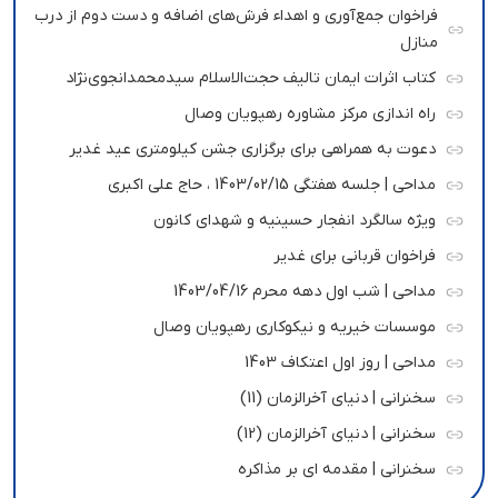
فراخوان جمع‌آوری و اهداء فرش‌های اضافه و دست دوم از درب
منازل
کتاب اثرات ایمان تالیف حجت‌الاسلام سیدمحمدانجوی‌نژاد
راه اندازی مرکز مشاوره رهپویان وصال
دعوت به همراهی برای برگزاری جشن کیلومتری عید غدیر
مداحی | جلسه هفتگی 1403/02/15 ، حاج علی اکبری
ویژه سالگرد انفجار حسینیه و شهدای کانون
فراخوان قربانی برای غدیر
مداحی | شب اول دهه محرم 1403/04/16
موسسات خیریه و نیکوکاری رهپویان وصال
مداحی | روز اول اعتکاف 1403
سخنرانی | دنیای آخرالزمان (11)
سخنرانی | دنیای آخرالزمان (12)
سخنرانی | مقدمه ای بر مذاکره