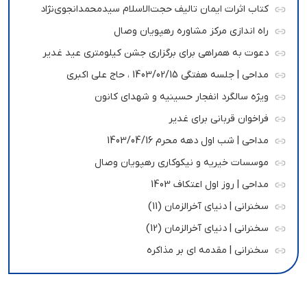
کتاب اثرات ایمان تالیف حجت‌الاسلام سیدمحمدانجوی‌نژاد
راه اندازی مرکز مشاوره رهپویان وصال
دعوت به همراهی برای برگزاری جشن کیلومتری عید غدیر
مداحی | جلسه هفتگی 1403/02/15 ، حاج علی اکبری
ویژه سالگرد انفجار حسینیه و شهدای کانون
فراخوان قربانی برای غدیر
مداحی | شب اول دهه محرم 1403/04/16
موسسات خیریه و نیکوکاری رهپویان وصال
مداحی | روز اول اعتکاف 1403
سخنرانی | دنیای آخرالزمان (11)
سخنرانی | دنیای آخرالزمان (12)
سخنرانی | مقدمه ای بر مذاکره