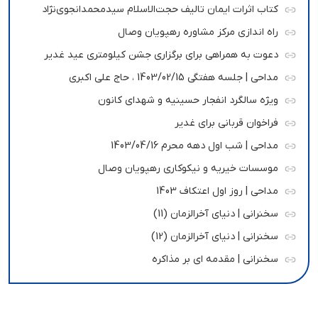
کتاب اثرات ایمان تالیف حجت‌الاسلام سیدمحمدانجوی‌نژاد
راه اندازی مرکز مشاوره رهپویان وصال
دعوت به همراهی برای برگزاری جشن کیلومتری عید غدیر
مداحی | جلسه هفتگی 1403/02/15 ، حاج علی اکبری
ویژه سالگرد انفجار حسینیه و شهدای کانون
فراخوان قربانی برای غدیر
مداحی | شب اول دهه محرم 1403/04/16
موسسات خیریه و نیکوکاری رهپویان وصال
مداحی | روز اول اعتکاف 1403
سخنرانی | دنیای آخرالزمان (11)
سخنرانی | دنیای آخرالزمان (12)
سخنرانی | مقدمه ای بر مذاکره