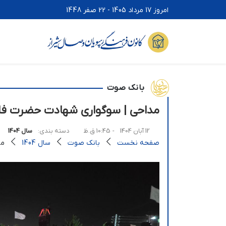
امروز 17 مرداد 1405 - 22 صفر 1448
بانک صوت
مداحی | سوگواری شهادت حضرت فاطمه (س)
12 آبان 1404
- 10:45 ق.ظ
دسته بندی:
سال 1404
صفحه نخست
بانک صوت
سال 1404
مد