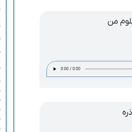
لوم من
ره