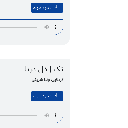
دانلود صوت
تک | دل دریا
کربلایی رضا شریفی
دانلود صوت