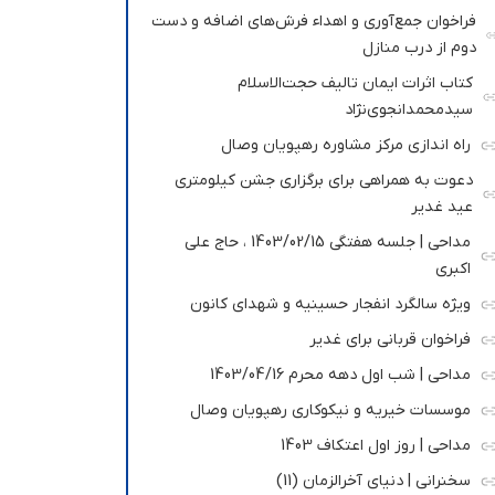
فراخوان جمع‌آوری و اهداء فرش‌های اضافه و دست
دوم از درب منازل
کتاب اثرات ایمان تالیف حجت‌الاسلام
سیدمحمدانجوی‌نژاد
راه اندازی مرکز مشاوره رهپویان وصال
دعوت به همراهی برای برگزاری جشن کیلومتری
عید غدیر
مداحی | جلسه هفتگی 1403/02/15 ، حاج علی
اکبری
ویژه سالگرد انفجار حسینیه و شهدای کانون
فراخوان قربانی برای غدیر
مداحی | شب اول دهه محرم 1403/04/16
موسسات خیریه و نیکوکاری رهپویان وصال
مداحی | روز اول اعتکاف 1403
سخنرانی | دنیای آخرالزمان (11)