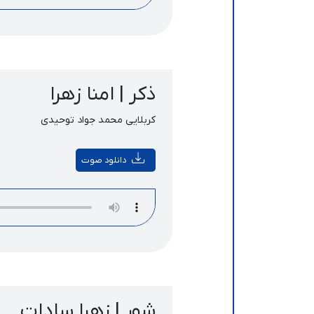
ذکر | امنا زهرا
کربلایی محمد جواد توحیدی
دانلود صوت
شور | زهرا سادات