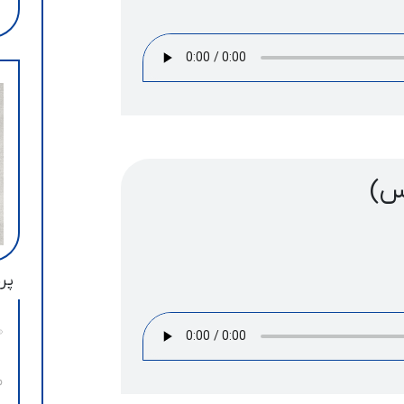
س)
پرب