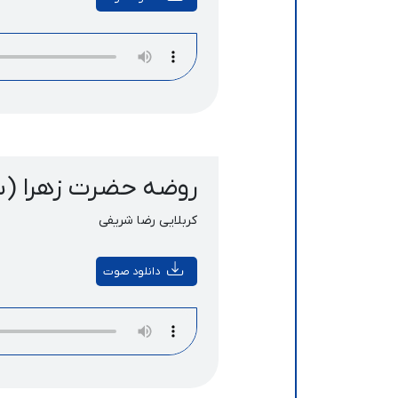
روضه حضرت زهرا (
کربلایی رضا شریفی
دانلود صوت