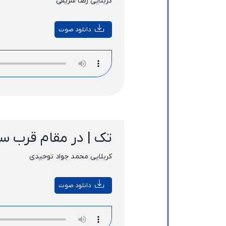
کربلایی رضا شریفی
دانلود صوت
تک | در مقام قرب س
کربلایی محمد جواد توحیدی
دانلود صوت