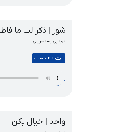
شور | ذکر لب ما فاطم
کربلایی رضا شریفی
دانلود صوت
واحد | خیال بکن