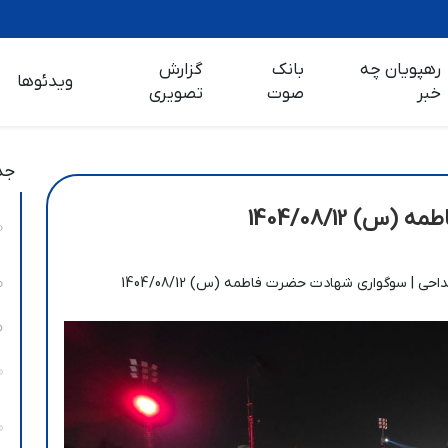
رهپویان چه
بانک
گزارش
ویدئوها
خبر
صوت
تصویری
جد
 1404/08/12
احی | سوگواری شهادت حضرت فاطمه (س) 1404/08/12