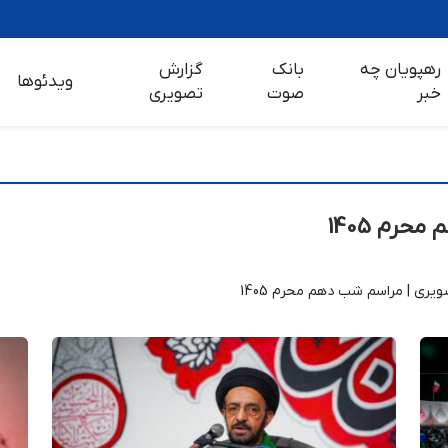
رهپویان چه
بانک
گزارش
ویدئوها
خبر
صوت
تصویری
رم 1405
یری | مراسم شب دهم محرم 1405