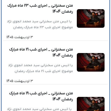
روحانی شویم؟ » آن زمانی که قدرت گناه
متن سخنرانی _ احیای شب 23 ماه مبارک
کردن نداری، گناه نکردن دیگر هنر نیست! »
رمضان 1404
هر روز اعمالتان را حساب و کتاب کنید که
برای […]
یا انیس متن سخنرانی سید محمد انجوی نژاد
موضوع: احیای شب 23 ماه مبارک رمضان
تاریخ: 1404/12/21 عناوین اصلی سخنرانی: »
3 اردیبهشت 1405
چگونه بر پیروزی هایمان مغرور نشویم؟ »
امام علی(ع) در هیچ جنگ سختی نباخت اما
متن سخنرانی _ احیای شب 21 ماه مبارک
در جنگ نرم باخت » حضور گسترده مردم را در
رمضان 1404
خیابان‌ها به پای خودتان ننویسید؛ فقط
عنایت […]
یا انیس متن سخنرانی سید محمد انجوی نژاد
موضوع: احیای شب 21 ماه مبارک رمضان
تاریخ: 1404/12/19 عناوین اصلی سخنرانی: »
3 اردیبهشت 1405
تصمیم نهایی ادامه یا توقف جنگ به عهده
رهبری است » در شرایط جنگی کشور با چه
متن سخنرانی _ احیای شب 19 ماه مبارک
شرایطی دارد اداره می‌­شود؟ » چرا تجمعات
رمضان 1404
خیابانی لازمه امنیت کشور است؟ » انقلاب ما
به […]
یا انیس متن سخنرانی سید محمد انجوی نژاد