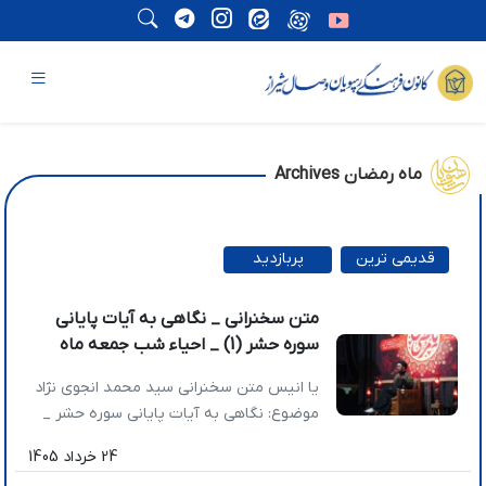
ماه رمضان Archives
قدیمی ترین
پربازدید
ترین
متن سخنرانی _ نگاهی به آیات پایانی
سوره حشر (1) _ احیاء شب جمعه ماه
مبارک رمضان 1404
یا انیس متن سخنرانی سید محمد انجوی نژاد
موضوع: نگاهی به آیات پایانی سوره حشر _
قسمت اول تاریخ: 1404/11/30 عناوین اصلی
24 خرداد 1405
سخنرانی: » چگونه می‌توانیم وارد حیات