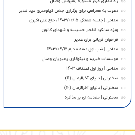
راه اندازی مرکز مشاوره رهپویان وصال
دعوت به همراهی برای برگزاری جشن کیلومتری عید غدیر
مداحی | جلسه هفتگی 1403/02/15 ، حاج علی اکبری
ویژه سالگرد انفجار حسینیه و شهدای کانون
فراخوان قربانی برای غدیر
مداحی | شب اول دهه محرم 1403/04/16
موسسات خیریه و نیکوکاری رهپویان وصال
مداحی | روز اول اعتکاف 1403
سخنرانی | دنیای آخرالزمان (11)
سخنرانی | دنیای آخرالزمان (12)
سخنرانی | مقدمه ای بر مذاکره