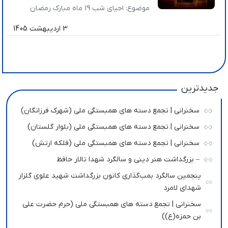
موضوع: احیای شب 19 ماه مبارک رمضان
تاریخ: 1404/12/17 عناوین اصلی سخنرانی: »
3 اردیبهشت 1405
ظلمی که در جهان باعث ظهور منجی می‌­شود،
ظلم قانونی و نهادینه شده است » معنای
حقیقی انتظار، اضطرار است » این روزها چه
کسانی خط شکن هستند؟ ان‌شاءالله که […]
جدیدترین
سخنرانی | تجمع دسته های همبستگی ملی (شهرک فرزانگان)
سخنرانی | تجمع دسته های همبستگی ملی (بلوار گلستان)
سخنرانی | تجمع دسته های همبستگی ملی (فلکه ارتش)
– بزرگداشت هنر دینی و سالگرد شهدا تالار حافظ
پنجمین سالگرد بمب‌گذاری کانون بزرگداشت شهید علوی گلزار
شهدای لامرد
سخنرانی | تجمع دسته های همبستگی ملی (حرم حضرت علی
بن حمزه(ع))