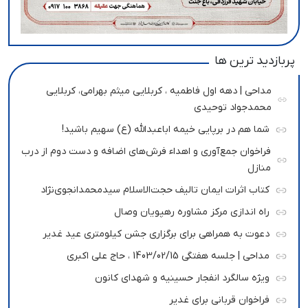
پربازدید ترین ها
مداحی | دهه اول فاطمیه ، کربلایی میثم بهرامی، کربلایی
محمدجواد توحیدی
شما هم در برپایی خیمه اباعبدالله (ع) سهیم باشید!
فراخوان جمع‌آوری و اهداء فرش‌های اضافه و دست دوم از درب
منازل
کتاب اثرات ایمان تالیف حجت‌الاسلام سیدمحمدانجوی‌نژاد
راه اندازی مرکز مشاوره رهپویان وصال
دعوت به همراهی برای برگزاری جشن کیلومتری عید غدیر
مداحی | جلسه هفتگی 1403/02/15 ، حاج علی اکبری
ویژه سالگرد انفجار حسینیه و شهدای کانون
فراخوان قربانی برای غدیر