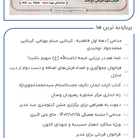
پربازدید ترین ها
مداحی | دهه اول فاطمیه ، کربلایی میثم بهرامی، کربلایی
محمدجواد توحیدی
شما هم در برپایی خیمه اباعبدالله (ع) سهیم باشید!
فراخوان جمع‌آوری و اهداء فرش‌های اضافه و دست دوم از درب
منازل
کتاب اثرات ایمان تالیف حجت‌الاسلام سیدمحمدانجوی‌نژاد
راه اندازی مرکز مشاوره رهپویان وصال
دعوت به همراهی برای برگزاری جشن کیلومتری عید غدیر
مداحی | جلسه هفتگی 1403/02/15 ، حاج علی اکبری
ویژه سالگرد انفجار حسینیه و شهدای کانون
فراخوان قربانی برای غدیر