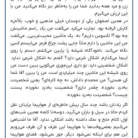
زن و مرد همه بدانید شما من را به‌خاطر بنز نگاه می‌کنید. من با
این ارزش می‌گیرم.
در همین اصفهان یکی از دوستان خیلی مذهبی و خوب، بالأخره
کارش گرفته بود. تجارت می‌کرد. می‌گفت من یک _اسم ماشینش
چه بود؟! لکسوس داریم؟ نه، یک ماشین عحیب‌غریبی_ می‌گفت
من این ماشین را دارم مثلاً جایی پشت چراغ قرمز می‌ایستم کسی
نگاه می‌کند، ناخودآگاه شیشه را پایین می‌کشم، دستم را روی
اینجا می‌گذارم. اشکال شرعی دارد؟ گفتم نه اشکال شرعی ندارد،
اشکال شخصیتی دارد، تو داری این‌جوری می‌گویی ببین دست من
روی شیشه این ماشین چند میلیاردی است، من را ببین. آقا شما
کی هستی؟ من محمدم داداش. نه چه کاره‌ای؟ یعنی شخصیتت
به‌درد نخورده. چقدر داری؟ شخصیتت به‌درد نخورده، پستت
چیست؟ شخصیتت به‌درد نخورده.
اگر یادتان باشد چند سال پیش خاطره‌ای از هواپیما برایتان نقل
کردم حالا در سیل و باران می‌آیید، دوسه‌تا کلمه همین شب‌های
اول، کلام ملح و نمک داشته باشد اشکالی ندارد. آقا ما اشتباهی
می‌کنیم بعضی‌وقت‌ها با هواپیما این طرف و آن طرف می‌رویم
این هم برای اینکه نمی‌شود دیگر، جور نمی‌شود. فضای هواپیما