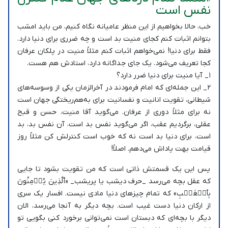
نفس است
خب، حالا بخواهیم از این منظر عامیانه نگاه کنیم، من باید امشب
بتوانم اثبات کنم کجای منیت بد است و چه ضرری برای دنیا دارد.
فقط برای دنیا! نمی‌خواهم اثبات کنم مثلاً منیت در پلکان عرفان
کجا تعریف می‌شود. یک جای جداگانه دارد، استادش هم هست.
۱_ آیا منیت برای دنیا ضرر دارد؟
۲_ این جمله‌ای که امام فرمودند در آخرالزمان یکی از وسوسه‌های
شیطانی، تقویت انانیت و نفسانیت برای به‌هم‌ریختگی جهان است
نه برای مثلاً دوری از عرفان. می‌گوید آقا منیت، حسن‌ و قبح
عقلی، برگردیم عقب، اگر می‌گوید نفس بد است، آن نفس بد، بد
است، برای دنیا بد است نه که خوب است کنترلش کن مثلاً روز
قیامت بهت پاداش می‌دهم. اصلاً!
پس این یک قسمتش ذاتی است که من تقویت بشود تا جایی
که عقل بچه می‌رسد _حرف دیشب یا پریشب_ «ٱلَّذِينَ يُؤۡمِنُونَ
بِٱلۡغَيۡبِ» که تمام چیزهای دنیا مادی نیست. افسار یک سری
از ارکان دنیا دست غیب است. بچه دیگر به آنجا می‌رسد، الان
دیگر با بچه‌ای که دبستان است نمی‌توانی برخورد کنی بگویی تو