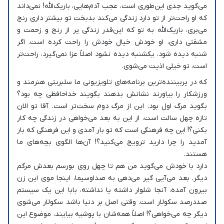
می‌گوید جدی این‌طوری است، عجب آدم‌هایی، باریک‌الله! نمی‌داند
که او راحت‌تر از تو دارد زندگی می‌کند بدبخت تو بیشتر داری رنج
می‌بری، باریک‌الله به تو که این‌قدر زندگی پر از رنج و زحمت و
مشقتی داری، او خودش خیال خودش را راحت کرده است. اگر
شنبه دیده شود، یکشنبه دیده نشود اصلاً عزا نمی‌گیرد، راحت‌تر
است، تو خیلی اذیت می‌شوی.
که در پربیننده‌ترین برنامه‌های تلویزیونی ما سلبریتی هنرمند و
ورزشکار را بیاورند نشانش بدهند بگویند خداحافظی چه بود؟
بگوید مرگ اول بود. این از مرگ دوم سخت‌تر است. آقا تو الان
تازه چهل سالت است، از این به بعد می‌خواهی در زندگی چه کار
بکنی؟! این چه فرهنگی است که تو بار آمدی و این فرهنگی که بار
آمدید را چرا دارید ترویج می‌کنید؟! آن‌ها الگوی بچه‌های ما
هستند.
دارد با خودش می‌گوید من هم تا چهل روی بورسم بعدش مرگم
دیگر. بعد می‌آیی گیر می‌دهی به صداوسیما، اینجا موی این زن
بیرون آمده، آنجا شلوار داشته یا نداشته، بابا این یک سیستم
صددرصد سکولار است. وقتی اصل بر دنیا باشد سکولار می‌شوی
دیگر چه می‌خواهی؟! اصلاً همه‌شان با پوشیه بیایند، موضوع این