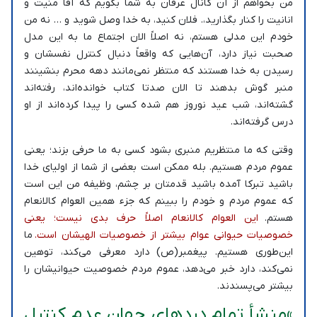
من بخواهم از آن کانال عرفان به شما بگویم که آقا منیت و
انانیت را کنار بگذارید،. فلان کنید، به خدا وصل شوید و … نه من
خودم این مدلی هستم، نه اصلاً الان اجتماع ما به این مدل
صحبت نیاز دارد، آن‌هایی که واقعاً دنبال کنترل نفسشان و
رسیدن به خدا هستند که منتظر نمی‌مانند دهه محرم بنشینند
منبر گوش بدهند تا الان صدتا کتاب خوانده‌اند، رفته‌اند
گشته‌اند، شب عید نوروز هم شده کسی را پیدا کرده‌اند از او
درس گرفته‌اند.
وقتی که ما منتظریم منبری بشود کسی به ما حرفی بزند؛ یعنی
عموم مردم هستیم. بله ممکن است بعضی از شما از اولیای خدا
باشید تبرکا آمده باشید قدمتان بر چشم، وظیفه من این است
که عموم مردم و خودم را ببینم که جزء همین العوام کالانعام
هستم.
این العوام کالانعام اصلاً حرف بدی نیست؛ یعنی
خصوصیات حیوانی عوام بیشتر از خصوصیات الهیشان است.
ما
این‌طوری هستیم. پیغمبر(ص) دارد معرفی می‌کند، توهین
نمی‌کند، دارد خبر می‌دهد، عموم مردم خصوصیت حیوانیشان را
بیشتر می‌پسندند.
»منشأ تمام دردهای جهان عدم کنترل