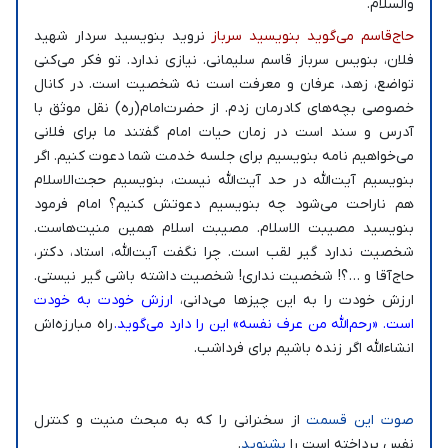
والسلام.
حاج‌قاسم می‌گوید بنویسید سرباز
نروید بنویسید سردار شهید
فلان، بنویس سرباز قاسم سلیمانی. نیازی ندارد. تو فکر می‌کنی
تواضع، زهد، عرفان و معرفت است نه شخصیت است. در کانال
خصوصی بچه‌های کادرمان زدم. از حضرت‌امام‌(ره) نقل موثق با
آدرس و سند است در زمان حیات امام گفتند ما برای فلانی
می‌خواهیم نامه بنویسیم برای جلسه خدمت شما دعوت کنیم. اگر
بنویسیم آیت‌الله در حد آیت‌الله نیست، بنویسیم حجت‌الاسلام
هم ناراحت می‌شود چه بنویسیم دعوتش کنیم؟ امام فرمود
بنویسید مصیبت الاسلام. مصیبت اسلام همین منیت‌هاست.
شخصیت ندارد گیر لقب است. چرا نگفت آیت‌الله، استاد، دکتر،
حاج‌آقا و …؟! شخصیت نداری! شخصیت داشته باشی گیر نیستی.
ارزش خودت را به این چیزها می‌دانی،
ارزش خودت به خودت
است. «رحم‌الله من عرف نفسه» این را دارد می‌گوید.
راه مبارزه‌اش
انشاءالله اگر زنده باشیم برای فرداشب.
صوت این قسمت
از سخنرانی را که به مبحث منیت و کنترل
نفس پرداخته است را
بشنوید
.