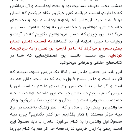
دیشب بحث تعریف انسانیت بود و بحث اومانیسم و آن برداشتی
که ما داریم، امشب می‌آییم کمی جزئی‌تر نگاه می‌کنیم که انسان
دو قسمت دارد. آن‌هایی که راجع‌به اومانیسم بود و بحث‌های
حاشیه‌ای‌‌اش، موافقین و مخالفینش به وجود ظاهری انسان بر
می‌گردند. این چیزی که امشب می‌خواهیم بگوییم که در آیات و
روایات ما خیلی راجع‌به آن بد گفته‌اند
به قسمت داخلی انسان
یعنی نفس بر می‌گردد که ما در فارسی این نفس را به من ترجمه
کرده‌ایم.
من، منیت، انانیت، این اصطلاح‌هایی که شما در
کتاب‌های اخلاقی و عرفانی می‌خوانید.
این باید در اجتماع ما، در سال ۱۴۰۱ یک بررسی بشود، ببینیم که
اگر بد است و ما در تشیع قبول داریم که بد است، عقلی هم بد
است و اگر عقلی بد است پس برای دنیای ما هم بد است این را
بررسی کنیم ببینیم داستانش چیست. این مقدمه. اولا منیت جزء
خصوصیات حیوانی است و از بچگی و طفولیت شکل می‌گیرد و اگر
ما والدین را یعنی پدر و مادر را که از نظر ژنتیک به‌شدت در روح
بچه مؤثر هستند را کنار بگذاریم، چرا کنار بگذاریم؟ چون بچه
معمولاً اول والدین را به کلام می‌آورد، مامان یا بابا، معمولاً این
است، ربطی به زبان فارسی ندارد، همه‌ جا. اگر هم به کلام نیاورد؛