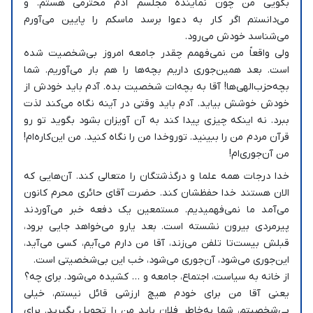
بگویی من چون نماینده مجلسم آدم محترمی هستم. و
می‌دانستم اگر کار به دعوا برسد ماسکم را پایین می‌آورم
می‌شناسد خودش می‌رود.
ولی واقعاً من نمی‌فهمم چقدر جامعه امروز بی‌شخصیت شده
است. بعد همین‌جوری داریم بچه‌ها را هم بار می‌آوریم. شما
بچه‌حزب‌الهی‌ها! آقا به بچه‌ات شخصیت بده. آدم باید خودش از
خودش خوشش بیاید. آدم باید وقتی در آینه نگاه می‌کند لذت
ببرد. نه اینکه چیزی پیدا کند به آن آویزان بشود بگوید تو رو
قرآن مردم من را ببینید. توروخدا من را نگاه کنید. من این‌کاره‌ام!
من آن‌جوری‌ام!
خدا درجات همه علما و درگذشتگان را متعالی کند. آن‌هایی که
الان هستند خدا حفظشان کند. حضرت آقای حائری محرم کانون
می‌آمد ما نمی‌فهمیدیم. مستمعین یک دفعه خبر می‌آوردند
پیرمردی بیرون نشسته است. بعد یارو می‌خواهد جایی برود،
قبلش بیست‌تا تلفن می‌زند، آقا من دارم می‌آیم، کسی می‌آید،
این‌جوری می‌شود، آن‌جوری می‌شود، خب این بی‌شخصیتی است.
از خانه به سیاست، اجتماع، جامعه و … کشیده می‌شود. برای چه؟
یعنی آقا من برای خودم هیچ ارزشی قائل نیستم، خیلی
بی‌شخصیتم، شما به‌خاطر فلان باید من را تحویل بگیرید. برای