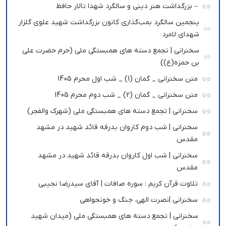
– بزرگداشت هنر دینی و سالگرد شهدا تالار حافظ
پنجمین سالگرد بمب‌گذاری کانون بزرگداشت شهید علوی گلزار
شهدای لامرد
سخنرانی | تجمع دسته های همبستگی ملی (حرم حضرت علی
بن حمزه(ع))
متن سخنرانی _ گمان (1) _ شب اول محرم 1405
متن سخنرانی _ گمان (2) _ شب دوم محرم 1405
سخنرانی | تجمع دسته های همبستگی ملی (شهرک والفجر)
سخنرانی | شب دوم کاروان بدرقه قائد شهید در مشهد
مقدس
سخنرانی | شب اول کاروان بدرقه قائد شهید در مشهد
مقدس
تلاوت قرآن کریم : سوره صافات | آقای سیدرضا نجیبی
سخنرانی |نصرت الهی، جنگ و خونحواهی
سخنرانی | تجمع دسته های همبستگی ملی (میدان شهید