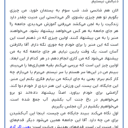
دنبالش نیستیم.
الان هم شانسی شد، شب سوم به پستمان خورد، من چیزی
بگویم تو هم چیزی بشنوی. اگر می‌دانستی این منیت چقدر دارد
زندگیت را به لجن می‌کشد می‌رفتی آموزش می‌دیدی. جامعه را!
هر جای جامعه به هر کس می‌خواهد پیشنهاد بشود، می‌خواهند
منبر را به من پیشنهاد کنند، اولین چیزی که در ذهنم است این
است که این منبر را برای خودم چه جوری نگه دارم. آقا بالا‌رفتن
آسان است، یک وقت پایین نیایم. هر جای جامعه که به من
پیشنهاد می‌شود که من کاری انجام دهم، در هر کدام از این ابعاد،
اولین چیز این است که بررسی می‌کنم بقیه هم‌بازی‌ها را می‌بینم،
ببینم من در این‌ها سر هستم یا سر نیستم، می‌برم یا می‌بازم، چه
کار کنم ببرم؛ یعنی به جای اینکه من بیایم فکری بکنم این منبر،
این جایگاه، این پست، این ورزش، این هنر دردی از خودم دوا کند،
آرامشی برای خودم بیاورد، اصلاً پیشنهاد داده‌اند تو برو
می‌خواهیم در باغ جنت آب بکشیم، آب جمع شده است،
می‌خواهیم بکشیم در آن مجلس بگیریم.
اول نگاه می‌کند ببیند جایگاه من چیست، اینجا این آب‌کشیدن
برای من چه دارد. آقا این جامعه همین می‌شود دیگر. قدم‌های
اول منیت این است، قدم‌های بعدیش جنایت است؛ ی
عنی اگر آدم