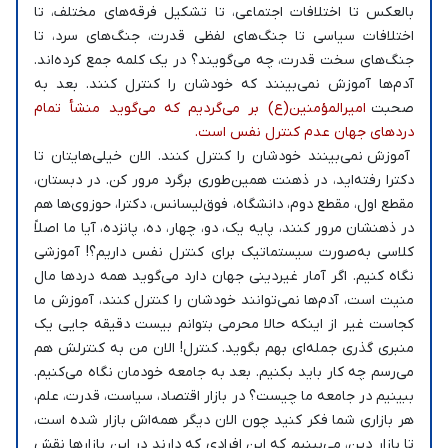
بالعکس تا اختلافات اجتماعی، تا تشکیل فرقه‌های مختلف، تا
اختلافات سیاسی تا جنگ‌های لفظی قدرت، جنگ‌های سرد، تا
جنگ‌های سخت قدرت، چه می‌گویند؟ در یک کلمه جمع کرده‌اند.
آدم‌ها آموزش نمی‌بینند که خودشان را کنترل کنند. بعد به
صحبت
امیرالمؤمنین‌(ع) بر می‌گردیم که می‌گوید منشأ تمام
دردهای جهان عدم کنترل نفس است.
آموزش نمی‌بینند خودشان را کنترل کنند. الان خیلی‌هایتان تا
دکترا رفته‌اید، در ذهنت همین‌طوری برگرد مرور کن. در دبستان،
مقطع اول، مقطع دوم، دانشگاه، فوق‌لیسانس، دکترا، حوزوی‌ها هم
در ذهنشان مرور کنند، پایه یک، دو، چهار، ده، پانزده، آیا ما اصلاً
کلاسی به‌صورت سیستماتیک برای کنترل نفس داریم؟! آموزشی
نگاه کنیم. اگر آمار غیردینی جهان دارد می‌گوید همه دردها مال
منیت است، آدم‌ها نمی‌توانند خودشان را کنترل کنند، آموزش ما
کجاست غیر از اینکه حالا محرمی بتوانم بیست دقیقه جایی یک
منبری گذری جمله‌ای بهم بگوید. کنترل! الان من به کنترلش هم
می‌رسم چه کار باید بکنیم. بعد به جامعه خودمان نگاه می‌کنیم.
ببینیم در جامعه ما چیست؟ در بازار اقتصاد، سیاست، قدرت، علم،
هر بازاری شما فکر کنید چون الان دیگر همه‌اش بازار شده است،
تا بازار دین، می‌بینیم که این افرادی که دارند در این بازارها نقش