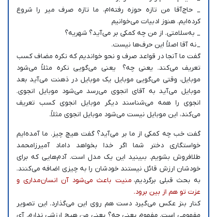
_ حاج‌آقا من تازه حوزه رفته‌ام، ما تازه صرف میر را شروع
کرده‌ایم. هنوز ادبیات می‌خوانیم
_ به‌سلامتی. از من چه کمکی بر می‌آید؟ شهریه؟
_نه آقا اصلاً این حرف‌ها نیست.
گفت ما آنجا در قواعد صرف و نحو خواندیم که نکره مضاف کسب
تعریف می‌کند. یعنی چه؟ یعنی می‌گویی نکره مثلاً می‌شود
موبایل، وقتی می‌گویی موبایل یک موبایل در ذهنت می‌آید بعد
موبایل می‌آید به آقای انجوی می‌رسد می‌شود موبایل انجوی.
انجوی را همه می‌شناسند دیگر موبایل انجوی کسب تعریف
می‌کند، این موبایل نیست می‌شود موبایل انجوی مثلاً.
گفت خب چه کمکی از ما بر می‌آید؟ گفت هیچ چیز. ما آمده‌ایم
خواستگاری دختر شما اگر خدا بخواهد داماد آمیرزامحمد
طلافروش بشویم. ببینید این یک مدل است. آدم‌هایی که برای
خودشان ارزش قائل نیستند خودشان را به چیزی اضافه می‌کنند.
به بحث قبلی برگردیم،
منیت باعث می‌شود آن انسان‌مداری و
عزت تو هم از بین برود.
کنار بنز عکس می‌گیرد دست هم روی این می‌گذارد. این تصویر
مفهومی است. مفهوم یعنی چه؟ یعنی من هیچ ارزشی ندارم. آی