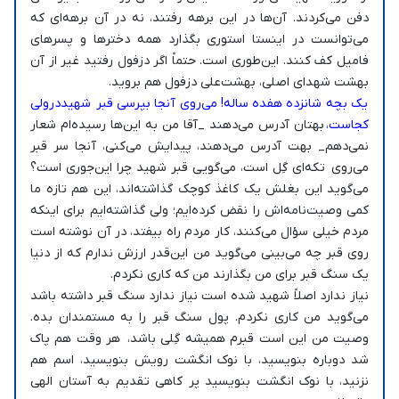
دفن می‌کردند. آن‌ها در این برهه رفتند، نه در آن برهه‌ای که
می‌توانست در اینستا استوری بگذارد همه دخترها و پسرهای
فامیل کف کنند. این‌طوری است. حتماً اگر دزفول رفتید غیر از آن
بهشت شهدای اصلی، بهشت‌علی دزفول هم بروید.
یک بچه شانزده هفده ساله! می‌روی آنجا بپرسی قبر شهیددرولی
کجاست،
بهتان آدرس می‌دهند _آقا من به این‌ها رسیده‌ام شعار
نمی‌دهم_ بهت آدرس می‌دهند، پیدایش می‌کنی، آنجا سر قبر
می‌روی تکه‌ای گِل است، می‌گویی قبر شهید چرا این‌جوری است؟
می‌گوید این بغلش یک کاغذ کوچک گذاشته‌اند، این هم تازه ما
کمی وصیت‌نامه‌اش را نقض کرده‌ایم؛ ولی گذاشته‌ایم برای اینکه
مردم خیلی سؤال می‌کنند، کار مردم راه بیفتد، در آن نوشته است
روی قبر چه می‌بینی می‌گوید من این‌قدر ارزش ندارم که از دنیا
یک سنگ قبر برای من بگذارند من که کاری نکردم.
نیاز ندارد اصلاً شهید شده است نیاز ندارد سنگ قبر داشته باشد
می‌گوید من کاری نکردم. پول سنگ قبر را به مستمندان بده.
وصیت من این است قبرم همیشه گِلی باشد، هر وقت هم پاک
شد دوباره بنویسید، با نوک انگشت رویش بنویسید، اسم هم
نزنید، با نوک انگشت بنویسید پر کاهی تقدیم به آستان الهی