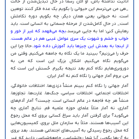
انانیت نداشته باش، او الان رسماً در حال تبدیل‌شدن از حالت
_هی من می‌ترسم این حیوانی را بگویم یک عده فکر کنند توهین
است، نه حیوانی یعنی همان دیگر، چه بگویم، دوره تکاملش
است_ در حال کامل‌شدن از مرحله جسمانی به انسانی است، باید
رهایش کنی؛ اما به جایی می‌رسد،
بچه می‌فهمد که غیر از خور و
خواب و خشم و شهوت یک سری عوامل غیبی هم در عالم هست.
از اینجا به بعدش این چیزها باید آموزش داده شود.
حالا چرا این
حرف را می‌زنیم؟ ببینید ما یک نگاه به جامعه می‌کنیم. وقتی من
می‌گویم نگاه می‌کنیم، اشکال بزرگ این است که من به
دوروبری‌هایم نگاه کنم بعد نتیجه بگیرم. حُسنش این است که
من بروم آمار جهانی را نگاه کنم نه آمار ایران.
آمار جهانی را نگاه کنم ببینم منشأ دزدی‌ها، اختلافات خانوادگی،
اختلافات اجتماعی، اختلافات سیاسی، جنگ‌ها، غارت‌ها، تجاوز‌ها،
منشأ هر چه فاجعه در عالم انسانی است، چیست؟ آمار آدم‌های
آماری، نه آمار مثلاً علمای حوزه علمیه قم. نتایج آماری چه
می‌گوید؟ برای گرفتن آمار باید سراغ کسانی بروی که محل رجوع
این آسیب‌ها هستند، مثلاً به سازمان ملل بروی، کمیسیون‌هایی
که محل رجوع رسیدگی به آسیب‌های اجتماعی هستند، بعد بروی
به آن‌ها بگویی آیا شما روانشناسی، جامعه‌شناسی دارید که غیر