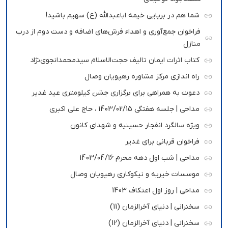
شما هم در برپایی خیمه اباعبدالله (ع) سهیم باشید!
فراخوان جمع‌آوری و اهداء فرش‌های اضافه و دست دوم از درب
منازل
کتاب اثرات ایمان تالیف حجت‌الاسلام سیدمحمدانجوی‌نژاد
راه اندازی مرکز مشاوره رهپویان وصال
دعوت به همراهی برای برگزاری جشن کیلومتری عید غدیر
مداحی | جلسه هفتگی 1403/02/15 ، حاج علی اکبری
ویژه سالگرد انفجار حسینیه و شهدای کانون
فراخوان قربانی برای غدیر
مداحی | شب اول دهه محرم 1403/04/16
موسسات خیریه و نیکوکاری رهپویان وصال
مداحی | روز اول اعتکاف 1403
سخنرانی | دنیای آخرالزمان (11)
سخنرانی | دنیای آخرالزمان (12)