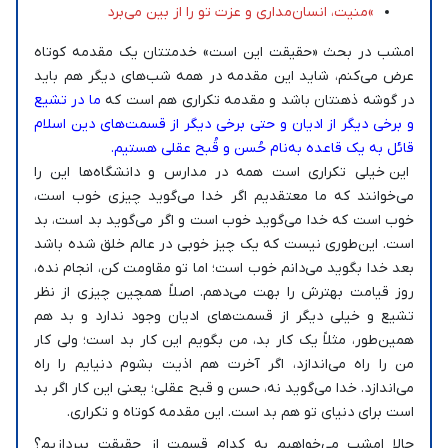
»منیت، انسان‌مداری و عزت تو را از بین می‌برد
امشب در بحث «حقیقت این است» خدمتتان یک مقدمه کوتاه
عرض می‌کنم، شاید این مقدمه در همه شب‌های دیگر هم باید
در گوشه ذهنتان باشد و مقدمه تکراری هم است که
ما در تشیع
و برخی دیگر از ادیان و حتی برخی دیگر از قسمت‌های دین اسلام
قائل به یک قاعده به‌‌نام حُسن و قُبح عقلی هستیم.
این خیلی تکراری است همه در مدارس و دانشگاه‌ها این را
می‌خوانند که ما معتقدیم اگر خدا می‌گوید چیزی خوب است،
خوب است که خدا می‌گوید خوب است و اگر می‌گوید بد است، بد
است. این‌طوری نیست که یک چیز خوبی در عالم خلق شده باشد
بعد خدا بگوید می‌دانم خوب است؛ اما تو مقاومت کن، انجام نده،
روز قیامت بهترش را بهت می‌دهم. اصلاً همچین چیزی از نظر
تشیع و خیلی دیگر از قسمت‌های ادیان وجود ندارد و بد هم
همین‌طور، مثلاً یک کار بد، من بگویم این کار بد است؛ ولی کار
من را راه می‌اندازد، اگر آخرت هم اذیت بشوم دنیایم را راه
می‌اندازد. خدا می‌گوید نه، حسن و قبح عقلی؛ یعنی این کار اگر بد
است برای دنیای تو هم بد است. این مقدمه کوتاه و تکراری.
حالا امشب می‌خواهیم به کدام قسمت از حقیقت بپردازیم؟