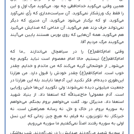
همین وقتی می‌گوید خداحافظی چه بود، می‌گوید مرگ اول و این
را فقط یک ورزشکار نمی‌گوید، آن سیاست‌مداری که رأی نمی‌آورد
می‌گوید، او که برکنار می‌شود می‌گوید، آن منبری که دیگر
نمی‌تواند حرف بزند هم می‌گوید، آن مداحی که صدایش می‌گیرد
هم می‌گوید، همه آن‌هایی که روی بورس هستند پایین می‌آیند
می‌گویند مرگ، مردیم آقا.
وقتی امام‌کاظم‌(ع) را در سیاهچال می‌اندازند _ما که
امام‌کاظم‌(ع) نیستیم، حالا امام معصوم است نباید بگویم چه
می‌شود_ از خوشحالی گریه می‌کند که من ماندم و خدایم. چقدر
خوب است. امام‌کاظم‌‌(ع) چقدر خودش را قبول دارد. من هزارتا
این‌طوری دیده‌ام، فکر نکنید این آدم‌ها نایابند بله این هزارتا در
جمعیت میلیونی دیده نمی‌شوند؛ ولی نگویید این‌ها خیلی رؤیایی
است. آدم معمولی! حاج‌عبدالله که استعفا داد، از بنیاد شهید
استعفا داد، مدیرکل بود، گفت می‌خواهم بروم بجنگم، می‌خواهم
به سوریه بروم، در خاک و خل، نه رسانه همراهش است، نه
خبرنگار، نه تلویزیون، نه فیلم، نه هیچ چیز، زمانی که این نسل
اولی به سوریه رفتند اصلاً نمی‌گفتیم ما سوریه می‌رویم.
از سوریه شهید می‌آوردند صدایش را در نمی‌آوردند، شب یواشکی