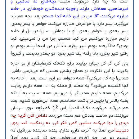
است که چه دارد می‌گوید. منیت!
بچه‌های ما، مذهبی و
غیرمذهبی، همه‌اش دارند راجع‌به دیده‌شدن خودشان، در خانه
مبارزه می‌کنند، آقا من در این خانه کجا هستم،
بعد بچه هم یاد
می‌گیرد، پسر دارد با خواهرش مبارزه می‌کند، خواهر با پسر بعدی،
پسر بعدی با خواهر بعدی، او با نوه‌اش، نسل‌اندر‌نسل از خانه
داریم مبارزه می‌کنیم من کجا هستم، چرا من را نمی‌بینی. کجا
بودی؟ مثلاً رفته بودم شیر بخرم. داداش من اینجا پشم بودم تو
رفتی شیر بخری، بابا رفته یک شیر بخرد. تو چقدر بدبخت و گیری!
باور کن اگر کل جهان بیایند برای تک‌تک کارهایشان از تو اجازه
بگیرند با این تفکرت تو همان پشمی هستی که می‌ترسی باشی.
همانی! چه کار می‌کنی؟! همه دعواها سر این است. بعد از خانه به
کجا کشیده می‌شود؟ به محله. از محله به … . همه داریم رقابت
می‌کنیم، همه داریم همدیگر را می‌زنیم، همه نسبت به اینکه
بقیه بالاتر یا پایین‌تر باشند حساسیم، همه این‌طوری شدیم. بعد
هم می‌آید می‌گوید «حُبُّ الدنیا راس کُلِّ خَطیئَهٍ» توی سرشان
می‌زنند، دو ساعت بعدش هم سینه می‌زنند.
داداش الان گریه چه
دردی را دوا می‌کند بنشین کمی فکر کن. به زندگیت گند زدی،
دنیایت!
من اصلاً به آخرت کاری ندارم. بنده نماینده عزرائیل که
نیستم به من چه آخرت می‌خواهی چه کار کنی. بعد اصلاً