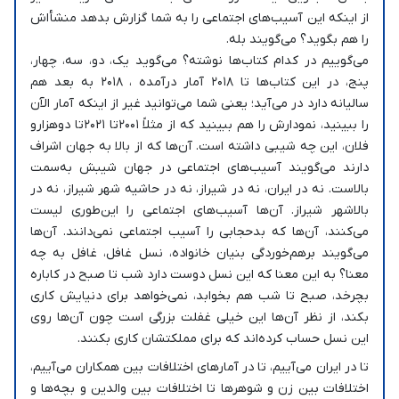
از اینکه این آسیب‌های اجتماعی را به شما گزارش بدهد منشأاش
را هم بگوید؟ می‌گویند بله.
می‌گوییم در کدام کتاب‌ها نوشته؟ می‌گوید یک، دو، سه، چهار،
پنج، در این کتاب‌ها تا ۲۰۱۸ آمار درآمده ، ۲۰۱۸ به بعد هم
سالیانه دارد در می‌آید؛ یعنی شما می‌توانید غیر از اینکه آمار الآن
را ببینید، نمودارش را هم ببینید که از مثلاً ۲۰۰۱تا ۲۰۲۱تا دوهزارو
فلان، این چه شیبی داشته است. آن‌ها که از بالا به جهان اشراف
دارند می‌گویند آسیب‌های اجتماعی در جهان شیبش به‌سمت
بالاست. نه در ایران، نه در شیراز، نه در حاشیه شهر شیراز، نه در
بالاشهر شیراز. آن‌ها آسیب‌های اجتماعی را این‌طوری لیست
می‌کنند، آن‌ها که بدحجابی را آسیب اجتماعی نمی‌دانند. آن‌ها
می‌گویند برهم‌خوردگی بنیان خانواده، نسل غافل، غافل به چه
معنا؟ به این معنا که این نسل دوست دارد شب تا صبح در کاباره
بچرخد، صبح تا شب هم بخوابد، نمی‌خواهد برای دنیایش کاری
بکند، از نظر آن‌ها این خیلی غفلت بزرگی است چون آن‌ها روی
این نسل حساب کرده‌اند که برای مملکتشان کاری بکنند.
تا در ایران می‌آییم، تا در آمارهای اختلافات بین همکاران می‌آییم،
اختلافات بین زن و شوهرها تا اختلافات بین والدین و بچه‌ها و