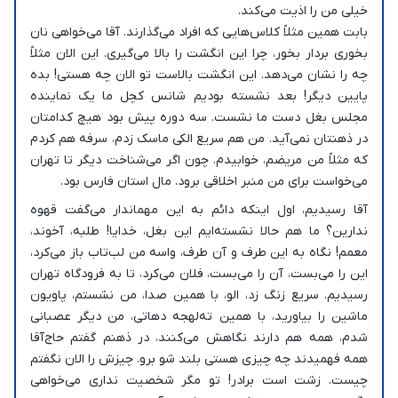
خیلی من را اذیت می‌کند.
بابت همین مثلاً کلاس‌هایی که افراد می‌گذارند. آقا می‌خواهی نان
بخوری بردار بخور، چرا این انگشت را بالا می‌گیری. این الان مثلاً
چه را نشان می‌دهد. این انگشت بالاست تو الان چه هستی! بده
پایین دیگر! بعد نشسته بودیم شانس کچل ما یک نماینده
مجلس بغل دست ما نشست. سه دوره پیش بود هیچ کدامتان
در ذهنتان نمی‌آید. من هم سریع الکی ماسک زدم، سرفه هم کردم
که مثلاً من مریضم، خوابیدم. چون اگر می‌شناخت دیگر تا تهران
می‌خواست برای من منبر اخلاقی برود. مال استان فارس بود.
آقا رسیدیم، اول اینکه دائم به این مهماندار می‌گفت قهوه
ندارین؟ ما هم حالا نشسته‌ایم این بغل، خدایا! طلبه، آخوند،
معمم! نگاه به این طرف و آن طرف، واسه من لب‌تاب باز می‌کرد،
این را می‌بست، آن را می‌بست، فلان می‌کرد، تا به فرودگاه تهران
رسیدیم. سریع زنگ زد، الو، با همین صدا، من نشستم، پاویون
ماشین را بیاورید، با همین ته‌لهجه دهاتی، من دیگر عصبانی
شدم، همه هم دارند نگاهش می‌کنند، در ذهنم گفتم حاج‌آقا
همه فهمیدند چه چیزی هستی بلند شو برو. چیزش را الان نگفتم
چیست. زشت است برادر! تو مگر شخصیت نداری می‌خواهی