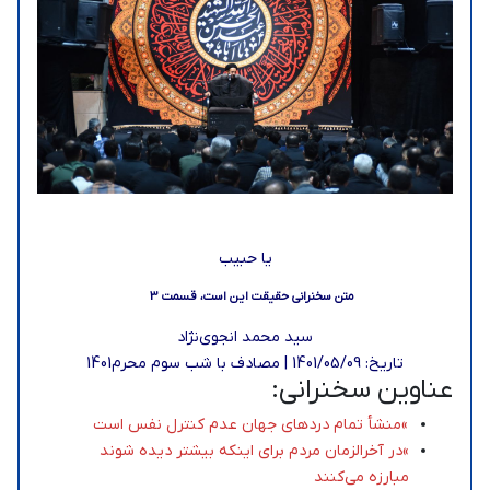
یا حبیب
متن سخنرانی حقیقت این است، قسمت 3
سید محمد انجوی‌نژاد
تاریخ: 1401/05/09 | مصادف با شب سوم محرم‌1401
عناوین سخنرانی:
»منشأ تمام دردهای جهان عدم کنترل نفس است
»در آخرالزمان مردم برای اینکه بیشتر دیده شوند
مبارزه می‌کنند