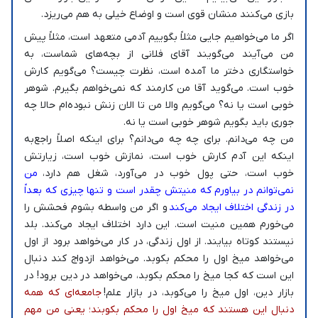
بازی می‌کنند منشان قوی است و اوضاع خیلی به هم می‌ریزد.
اگر ما می‌خواهیم جایی مثلاً بگوییم آدمی متعهد است، مثلاً پیش
من می‌آیند می‌گویند آقای فلانی از بچه‌های شماست، به
خواستگاری دختر ما آمده است، نظرت چیست؟ می‌گویم کارش
خوب است. می‌گوید آقا من کارمند که نمی‌خواهم بگیرم. شوهر
خوبی است یا نه؟ می‌گویم والا من تا الان زنش نبوده‌ام حالا چه
جوری باید بگویم شوهر خوبی است یا نه.
من چه می‌دانم. برای چه چه می‌دانم؟ برای اینکه اصلاً راجع‌به
اینکه این آدم کارش خوب است، نمازش خوب است، زیارتش
خوب است، حتی پول خوب در می‌آورد، شغل هم دارد،
من
نمی‌توانم در بیاورم که منیتش چقدر است و تنها چیزی که بعداً
در زندگی اختلاف ایجاد می‌کند
و اگر من واسطه بشوم فحشش را
می‌خورم همین منیت است. این دارد اختلاف ایجاد می‌کند. بلد
نیستند کوتاه بیایند. از اول زندگی، در کار می‌خواهد برود از اول
می‌خواهد میخ اول را محکم بکوبد. می‌خواهد ازدواج کند دنبال
این است که کجا میخ را محکم بکوبد، می‌خواهد در دین برود! در
بازار دین، اول میخ را می‌کوبد، در بازار علم!
جامعه‌ای که همه
دنبال این هستند که میخ اول را محکم بکوبند؛ یعنی من مهم