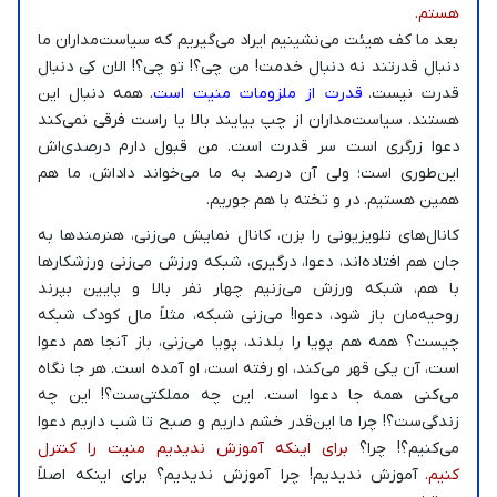
هستم.
بعد ما کف هیئت می‌نشینیم ایراد می‌گیریم که سیاست‌مداران ما
دنبال قدرتند نه دنبال خدمت! من چی؟! تو چی؟! الان کی دنبال
قدرت نیست.
قدرت از ملزومات منیت است.
همه دنبال این
هستند. سیاست‌مداران از چپ بیایند بالا یا راست فرقی نمی‌کند
دعوا زرگری است سر قدرت است. من قبول دارم درصدی‌اش
این‌طوری است؛ ولی آن درصد به ما می‌خواند داداش، ما هم
همین هستیم. در و تخته با هم جوریم.
کانال‌های تلویزیونی را بزن، کانال نمایش می‌زنی، هنرمندها به
جان هم افتاده‌اند، دعوا، درگیری، شبکه ورزش می‌زنی ورزشکارها
با هم، شبکه ورزش می‌زنیم چهار نفر بالا و پایین بپرند
روحیه‌مان باز شود، دعوا! می‌زنی شبکه، مثلاً مال کودک شبکه
چیست؟ همه هم پویا را بلدند، پویا می‌زنی، باز آنجا هم دعوا
است، آن یکی قهر می‌کند، او رفته است، او آمده است. هر جا نگاه
می‌کنی همه جا دعوا است. این چه مملکتی‌ست؟! این چه
زندگی‌ست؟! چرا ما این‌قدر خشم داریم و صبح تا شب داریم دعوا
می‌کنیم؟! چرا؟
برای اینکه آموزش ندیدیم منیت را کنترل
کنیم.
آموزش ندیدیم! چرا آموزش ندیدیم؟ برای اینکه اصلاً