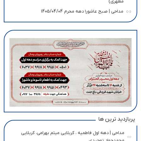
مطهری)
مداحی | صبح عاشورا دهه محرم 1405/04/04
پربازدید ترین ها
مداحی | دهه اول فاطمیه ، کربلایی میثم بهرامی، کربلایی
محمدجواد توحیدی