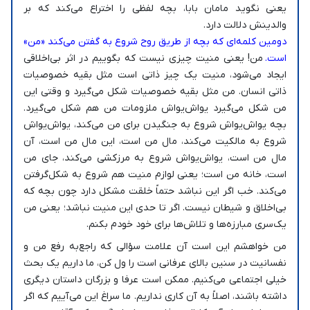
یعنی نگوید مامان بابا، بچه لفظی را اختراع می‌کند که بر
والدینش دلالت دارد.
دومین کلمه‌ای که بچه از طریق روح شروع به گفتن می‌کند «من»
است.
من! یعنی منیت چیزی نیست که بگوییم در اثر بی‌اخلاقی
ایجاد می‌شود، منیت یک چیز ذاتی است مثل بقیه خصوصیات
ذاتی انسان. من مثل بقیه خصوصیات شکل می‌گیرد و وقتی این
من شکل می‌گیرد یواش‌یواش ملزومات من هم شکل می‌گیرد.
بچه یواش‌یواش شروع به جنگیدن برای من می‌کند، یواش‌یواش
شروع به مالکیت می‌کند، مال من است، این مال من است، آن
مال من است، یواش‌یواش شروع به مرزکشی می‌کند، جای من
است، خانه من است؛ یعنی لوازم منیت هم شروع به شکل‌گرفتن
می‌کند. خب اگر این نباشد حتماً خلقت مشکل دارد چون بچه که
بی‌اخلاق و شیطان نیست. اگر تا حدی این منیت نباشد؛ یعنی من
یک‌سری مبارزه‌ها و تلاش‌ها برای خود خودم بکنم.
من خواهشم این است آن علامت سؤالی که راجع‌به رفع من و
نفسانیت در سنین بالای عرفانی است را ول کن، ما داریم یک بحث
خیلی اجتماعی می‌کنیم. ممکن است عرفا و بزرگان داستان دیگری
داشته باشند، اصلاً به آن کاری نداریم. ما سراغ این می‌آییم که اگر