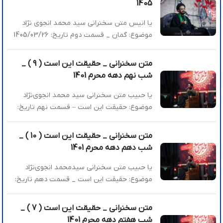
1405
»تأکید بر حفظ انسجام و پرهیز از اختلاف داخلی
»هشدار درباره جنگ روانی و عملیات رسانه‌ای […]
یا انیس متن سخنرانی سید محمد انجوی نژاد
موضوع: گمان _ قسمت دوم تاریخ: 1405/03/26
عناوین اصلی: »مقصد ما جاودانگیست »آیا خدا
موظف است هر خواسته ما را اجابت کند؟ »کمک
متن سخنرانی _ حقیقت این است ( 9 ) _
خدا همیشه به معنای رسیدن به خواسته‌های ما
شب نهم دهه محرم 1401
نیست »زیارت اهل قبور و شکستن توهمات
دنیامحور »تفاوت شکست و پیروزی در نگاه خدا
یا حبیب متن سخنرانی سید محمد انجوی‌نژاد
[…]
موضوع: حقیقت این است – قسمت نهم تاریخ:
۱۴۰۱/۰۵/۱۵ عناوین اصلی: 》نشانه کامل عشق
حقیقی چیست؟ 》اگر می‌خواهید زندگی شیرین
متن سخنرانی _ حقیقت این است ( 10 ) _
شود باید شاکر باشید 》تواضع توقع را صفر
شب دهم دهه محرم 1401
می‌کند 》انصاف مقدمه عدالت‌جویی است 》
نشانه کامل عشق حقیقی چیست؟ در جلسات اول
یا حبیب متن سخنرانی سیدمحمد انجوی‌نژاد
راجع‌به حقیقتِ مزرعه […]
موضوع: حقیقت این است _ قسمت دهم تاریخ:
1401/05/16 عناوین اصلی: »مؤمن اهل اعتدال
است »اعتدال در سبک زندگی »اعتدال در ارتباط با
متن سخنرانی _ حقیقت این است ( 7 ) _
دیگران »مشکل ما کم‌گویی اخلاقی نیست، مشکل
شب هفتم دهه محرم 1401