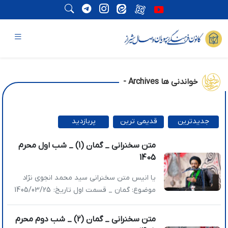
خواندنی ها Archives -
جدیدترین
قدیمی ترین
پربازدید
ترین
متن سخنرانی _ گمان (1) _ شب اول محرم
1405
یا انیس متن سخنرانی سید محمد انجوی نژاد
موضوع: گمان _ قسمت اول تاریخ: 1405/03/25
عناوین اصلی: »مفهوم گمان و خطر تصمیم‌گیری
بدون یقین »اهمیت سکوت در لحظات هیجانی
متن سخنرانی _ گمان (2) _ شب دوم محرم
»سه سطح از مفهوم پیروزی در شرایط امروز