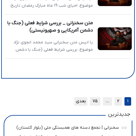
موضوع: احیای شب 19 ماه مبارک رمضان تاریخ:
1404/12/17 عناوین اصلی سخنرانی: » ظلمی که در
جهان باعث ظهور منجی می‌­شود، ظلم قانونی و
متن سخنرانی _ بررسی شرایط فعلی (جنگ با
نهادینه شده است » معنای حقیقی انتظار، اضطرار
دشمن آمریکایی و صهیونیستی)
است » این روزها چه کسانی خط شکن هستند؟
ان‌شاءالله که […]
یا انیس متن سخنرانی سید محمد انجوی نژاد
موضوع: بررسی شرایط فعلی (جنگ با دشمن
آمریکایی و صهیونیستی) تاریخ: 1404/12/12
عناوین اصلی سخنرانی: » اقلیتی که بیشتر انگیزه
داشته باشد می­‌تواند جمعیت را سوق بدهد » رسم
عزاداری در میانه جنگ » از بعد از جنگ جهانی دوم
کسی جرات نکرده بود آمریکا را […]
1
2
…
75
بعدی
جدیدترین
سخنرانی | تجمع دسته های همبستگی ملی (بلوار گلستان)