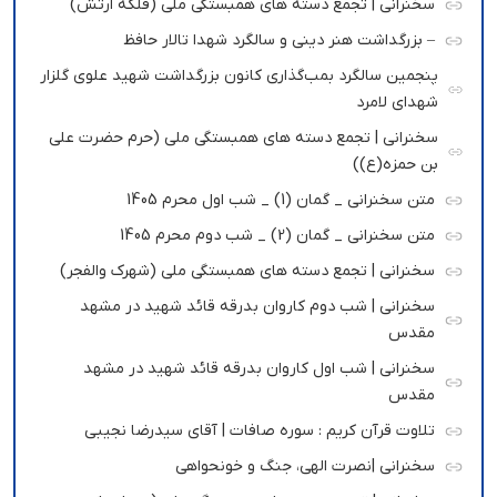
سخنرانی | تجمع دسته های همبستگی ملی (فلکه ارتش)
– بزرگداشت هنر دینی و سالگرد شهدا تالار حافظ
پنجمین سالگرد بمب‌گذاری کانون بزرگداشت شهید علوی گلزار
شهدای لامرد
سخنرانی | تجمع دسته های همبستگی ملی (حرم حضرت علی
بن حمزه(ع))
متن سخنرانی _ گمان (1) _ شب اول محرم 1405
متن سخنرانی _ گمان (2) _ شب دوم محرم 1405
سخنرانی | تجمع دسته های همبستگی ملی (شهرک والفجر)
سخنرانی | شب دوم کاروان بدرقه قائد شهید در مشهد
مقدس
سخنرانی | شب اول کاروان بدرقه قائد شهید در مشهد
مقدس
تلاوت قرآن کریم : سوره صافات | آقای سیدرضا نجیبی
سخنرانی |نصرت الهی، جنگ و خونحواهی