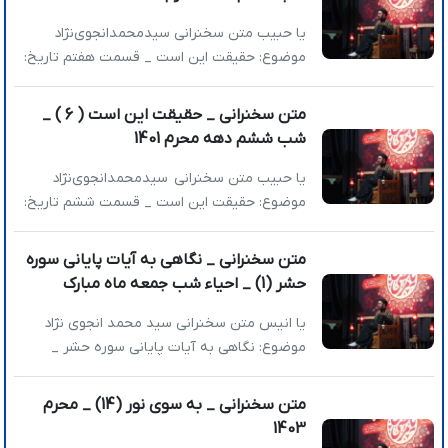
عمل نکردن در بحران‌هاست »عزت مداری و فضای
مجازی »مؤمن اهل اعتدال است در بحث […]
یا حبیب متن سخنرانی سیدمحمدانجوی‌نژاد
موضوع: حقیقت این است _ قسمت هفتم تاریخ:
1401/05/13 »ما نمی‌توانیم خدا را بشناسیم چون
خدا بی‌نهایت است »انواع معرفی خدا در ادیان
متن سخنرانی _ حقیقت این است ( 6 ) _
الهی »خدا پر از تلورانس و تغییر است و کاملاً با
شب ششم دهه محرم 1401
شخص هماهنگ می‌شود »ما نمی‌توانیم خدا را
بشناسیم چون خدا بی‌نهایت است امشب در ادامه
یا حبیب متن سخنرانی سیدمحمدانجوی‌نژاد
[…]
موضوع: حقیقت این است _ قسمت ششم تاریخ:
1401/05/12 عناوین اصلی: »بررسی انواع نگرش
نسبت‌به زندگی »سرفصل‌های لذت‌های دنیا از دید
متن سخنرانی _ نگاهی به آیات پایانی سوره
خداناباوران »جاودانگی؛ گمشده بشر »بررسی انواع
حشر (1) _ احیاء شب جمعه ماه مبارک
نگرش نسبت‌به زندگی در ادامه بحث حقیقت این
رمضان 1404
است امشب به بحث حقیقت زندگی نگاهی
یا انیس متن سخنرانی سید محمد انجوی نژاد
می‌کنیم. خیلی کاری به تاریخ نگاه […]
موضوع: نگاهی به آیات پایانی سوره حشر _
قسمت اول تاریخ: 1404/11/30 عناوین اصلی
سخنرانی: » چگونه می‌توانیم وارد حیات روحانی
متن سخنرانی _ به سوی نور (14) _ محرم
شویم؟ » آن زمانی که قدرت گناه کردن نداری،
1403
گناه نکردن دیگر هنر نیست! » هر روز اعمالتان را