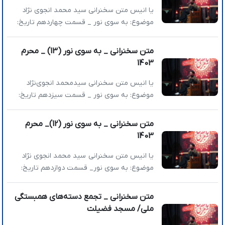
حساب و کتاب کنید که برای […]
یا انیس متن سخنرانی سید محمد انجوی نژاد
موضوع: به سوی نور _ قسمت چهاردهم تاریخ:
1403/06/14 عناوین اصلی: »حقیقت ایمان چیست؟
»میانگری در توانگری »صدق، مهم‌ترین خصوصیت
متن سخنرانی _ به سوی نور (13) _ محرم
وَرَع است »نقطه‌ضعف خداوند چیست؟ »حقیقت
1403
ایمان چیست؟ قسمت آخر بحث به سوی نور را
ان‌شاءالله امروز خدمتتان داریم. اشاره‌ای به
یا انیس متن سخنرانی سیدمحمد انجوی‌نژاد
قسمت‌های قبلی بخواهیم بکنیم، […]
موضوع: به سوی نور _ قسمت سیزدهم تاریخ:
1403/06/13 عناوین اصلی سخنرانی: » حب دنیا در
چه صورت مذموم است؟ » حب دنیا چگونه ایجاد
متن سخنرانی _ به سوی نور (12)_ محرم
می­شود؟ » حب دنیا در چه صورت مذموم است؟
1403
امشب به بحث نور و دنیا می پردازیم. شاید یکی از
سخت‌ترین […]
یا انیس متن سخنرانی سید محمد انجوی نژاد
موضوع: به سوی نور_ قسمت دوازدهم تاریخ:
1403/06/12 عناوین اصلی: »توطئه شیطان در
آخرالزمان چیست؟ »شیطان به توبه‌کنندگان کمک
متن سخنرانی _ تجمع دسته‌های همبستگی
می‌کند که از چیزهایی که اولویت اول نیست توبه
ملی/ مسجد فضیلت
کنند »آلارم خطر قبل از انجام گناه چگونه عمل