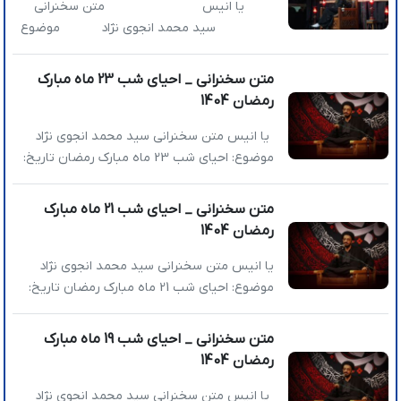
می‌کند؟ »توطئه شیطان در آخرالزمان چیست؟
یا انیس متن سخنرانی
در […]
سید محمد انجوی نژاد موضوع
سخنرانی: تجمع دسته‌های همبستگی ملی/مسجد
فضیلت تاریخ: […]
متن سخنرانی _ احیای شب 23 ماه مبارک
رمضان 1404
یا انیس متن سخنرانی سید محمد انجوی نژاد
موضوع: احیای شب 23 ماه مبارک رمضان تاریخ:
1404/12/21 عناوین اصلی سخنرانی: » چگونه بر
پیروزی هایمان مغرور نشویم؟ » امام علی(ع) در
متن سخنرانی _ احیای شب 21 ماه مبارک
هیچ جنگ سختی نباخت اما در جنگ نرم باخت »
رمضان 1404
حضور گسترده مردم را در خیابان‌ها به پای
خودتان ننویسید؛ فقط عنایت […]
یا انیس متن سخنرانی سید محمد انجوی نژاد
موضوع: احیای شب 21 ماه مبارک رمضان تاریخ:
1404/12/19 عناوین اصلی سخنرانی: » تصمیم
نهایی ادامه یا توقف جنگ به عهده رهبری است »
متن سخنرانی _ احیای شب 19 ماه مبارک
رمضان 1404
شود؟ » چرا تجمعات خیابانی لازمه امنیت کشور
است؟ » انقلاب ما به […]
یا انیس متن سخنرانی سید محمد انجوی نژاد