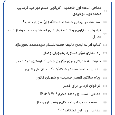
مداحی | دهه اول فاطمیه ، کربلایی میثم بهرامی، کربلایی
محمدجواد توحیدی
شما هم در برپایی خیمه اباعبدالله (ع) سهیم باشید!
فراخوان جمع‌آوری و اهداء فرش‌های اضافه و دست دوم از درب
منازل
کتاب اثرات ایمان تالیف حجت‌الاسلام سیدمحمدانجوی‌نژاد
راه اندازی مرکز مشاوره رهپویان وصال
دعوت به همراهی برای برگزاری جشن کیلومتری عید غدیر
مداحی | جلسه هفتگی 1403/02/15 ، حاج علی اکبری
ویژه سالگرد انفجار حسینیه و شهدای کانون
فراخوان قربانی برای غدیر
مداحی | شب اول دهه محرم 1403/04/16
موسسات خیریه و نیکوکاری رهپویان وصال
مداحی | روز اول اعتکاف 1403