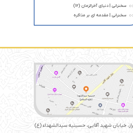
سخنرانی | دنیای آخرالزمان (12)
سخنرانی | مقدمه ای بر مذاکره
از، خیابان شهید آقایی، حسینیه سید‌الشهداء (ع)