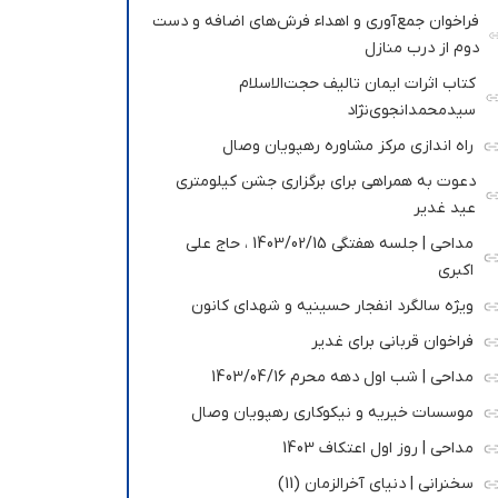
فراخوان جمع‌آوری و اهداء فرش‌های اضافه و دست
دوم از درب منازل
کتاب اثرات ایمان تالیف حجت‌الاسلام
سیدمحمدانجوی‌نژاد
راه اندازی مرکز مشاوره رهپویان وصال
دعوت به همراهی برای برگزاری جشن کیلومتری
عید غدیر
مداحی | جلسه هفتگی 1403/02/15 ، حاج علی
اکبری
ویژه سالگرد انفجار حسینیه و شهدای کانون
فراخوان قربانی برای غدیر
مداحی | شب اول دهه محرم 1403/04/16
موسسات خیریه و نیکوکاری رهپویان وصال
مداحی | روز اول اعتکاف 1403
سخنرانی | دنیای آخرالزمان (11)